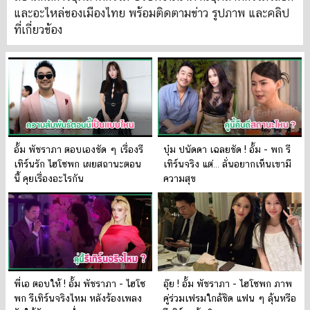
และอะไหล่ของเมืองไทย พร้อมติดตามข่าว รูปภาพ และคลิป
ที่เกี่ยวข้อง
อั้ม พัชราภา ตอบเองชัด ๆ เรื่องรี
บุ๋ม ปนัดดา เฉลยชัด ! อั้ม - พก รี
เทิร์นรัก ไฮโซพก เผยสถานะตอน
เทิร์นจริง แต่… ลั่นอยากเห็นเขามี
นี้ คุยเรื่องอะไรกัน
ความสุข
พี่เอ ตอบให้ ! อั้ม พัชราภา - ไฮโซ
อุ๊ย ! อั้ม พัชราภา - ไฮโซพก ภาพ
พก รีเทิร์นจริงไหม หลังร้องเพลง
คู่ร่วมเฟรมใกล้ชิด แฟน ๆ ลุ้นหรือ