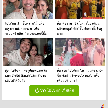
ไฮโซพก ฝากข้อความให้ แต้ว
อั้ม พัชราภา โชว์แดนซ์แบบตัวแม่
ณฐพร หลังจากจะมาเป็น
แต่คนหลุดโฟกัส ชี้แฟนเก่าตั้งใจดู
ครอบครัวเดียวกัน เจอแบบนี้ยิ้ม
มาก !
เลย
อุ๊ย ! ไฮโซพก ลงรูปกอดแนบชิด
อั้ม เจอ ไฮโซพก ในงานแต่ง เมย์-
แมท ภีรนีย์ ติดแฮชแท็ก #นาน
บิ๊ก จัดด่านโหดจนโดนแซว แค้น
แล้วไม่ได้จับมือ
เพื่อนเจ้าบ่าว !
autorenew
ข่าว ไฮโซพก เพิ่มเติม