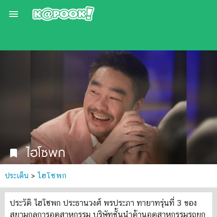

ไฮโซพก
bookmark
ประเด็น
>
ไฮโซพก
ประวัติ ไฮโซพก ประธานวงศ์ พรประภา ทายาทรุ่นที่ 3 ของ
สยามกลการอุตสาหกรรม บริษัทชั้นนำด้านอุตสาหกรรมรถยก