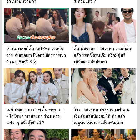
รักให้กันหวานฉ่ำ
รีเทิร์นแล้ว ?
เปิดโมเมนต์ อั้ม-ไฮโซพก เจอกัน
อั้ม พัชราภา - ไฮโซพก เจอกันอีก
งาน Aumaum Event มิตรภาพน่า
แล้ว ชอตนี้ชวนเอ๊ะ หรือมีลุ้นรี
รัก คนเชียร์รีเทิร์น
เทิร์นตามคำทำนาย
เมย์ ปทิดา เปิดภาพ อั้ม พัชราภา
ว้าว ! ไฮโซพก ประธานวงศ์ โอน
- ไฮโซพก พรประภา ร่วมเฟรม
เงินต้อนรับน้องสะใภ้ ทำ แต้ว
แฟน ๆ กรี๊ดลุ้นคืนดี ?
ณฐพร เห็นเลขแล้วตาโตเลย