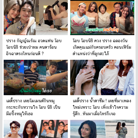
ปราง กัญญ์ณรัณ อวดแฟน โอบ
โอบ โอบนิธิ ควง ปราง ฉลองวัน
โอบนิธิ ช่วยเป่าผม คนตาร้อน
เกิดคุณแม่กับครอบครัว คอนเฟิร์ม
อิจฉาตรงไหนก่อนดี ?
ตำแหน่งว่าที่ลูกสะใภ้
เลดี้ปราง เผยโมเมนต์กินหมู
เลดี้ปราง น้ำตาซึม ! เผยที่มาเพลง
กระทะกับหวานใจ โอบ นิธิ เป็น
ใหม่เพราะ โอบ เพิ่งเข้าใจความ
มือปิ้งหมูให้เธอ
รู้สึก…หันมาเมื่อไหร่ก็เจอ