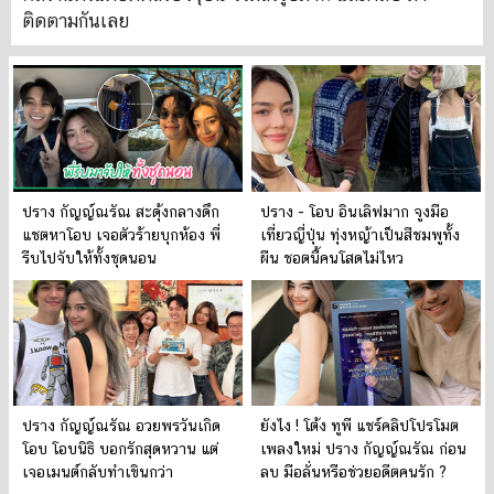
ติดตามกันเลย
ปราง กัญญ์ณรัณ สะดุ้งกลางดึก
ปราง - โอบ อินเลิฟมาก จูงมือ
แชตหาโอบ เจอตัวร้ายบุกห้อง พี่
เที่ยวญี่ปุ่น ทุ่งหญ้าเป็นสีชมพูทั้ง
รีบไปจับให้ทั้งชุดนอน
ผืน ชอตนี้คนโสดไม่ไหว
ปราง กัญญ์ณรัณ อวยพรวันเกิด
ยังไง ! โต้ง ทูพี แชร์คลิปโปรโมต
โอบ โอบนิธิ บอกรักสุดหวาน แต่
เพลงใหม่ ปราง กัญญ์ณรัณ ก่อน
เจอเมนต์กลับทำเขินกว่า
ลบ มือลั่นหรือช่วยอดีตคนรัก ?