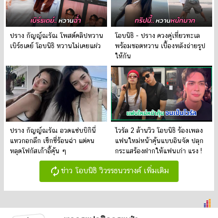
ปราง กัญญ์ณรัณ โพสต์คลิปหวาน
โอบนิธิ - ปราง ควงคู่เที่ยวทะเล
เบิร์ธเดย์ โอบนิธิ หวานไม่เคยแผ่ว
พร้อมชอตหวาน เบื้องหลังถ่ายรูป
ให้กัน
ปราง กัญญ์ณรัณ อวดแซ่บบิกินี่
ไวรัล 2 ล้านวิว โอบนิธิ ร้องเพลง
แหวกอกลึก เซ็กซี่ร้อนฉ่า แต่คน
แฟนใหม่หน้าคุ้นแบบอินจัด ปลุก
หลุดโฟกัสเก้าอี้คุ้น ๆ
กระแสร้องฝากให้แฟนเก่า แรง !
autorenew
ข่าว โอบนิธิ วิวรรธนวรางค์ เพิ่มเติม