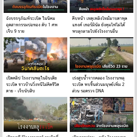
ถังบรรจุภัณฑ์ระเบิด ในนิคม
คืบหน้า เหตุเพลิงไหม้มาบตาพุด
อุตสาหกรรมบ่อทอง ดับ 1 ศพ
แทงค์ เทอร์มินัล ยังคุมไฟไม่ได้
เจ็บ 9 ราย
พบลุกลามไปยังโรงงานอื่น
เปิดคลิป โรงงานพลุในอินเดีย
เร่งสูบน้ำจากคลอง โรงงานพลุ
ระเบิด ชาวบ้านวิ่งหนีไม่คิดชีวิต
ระเบิด พบชิ้นส่วนมนุษย์เพิ่ม 2
ตาย - เจ็บนับสิบ
ส่วน รอตรวจ DNA