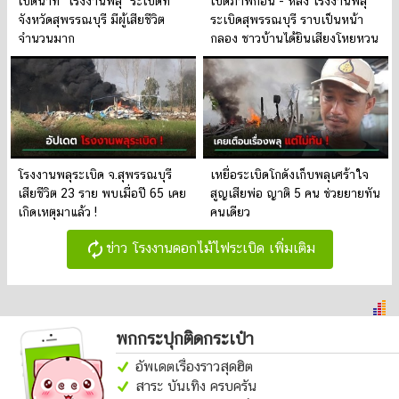
เปิดนาที "โรงงานพลุ" ระเบิดที่
เปิดภาพก่อน - หลัง โรงงานพลุ
จังหวัดสุพรรณบุรี มีผู้เสียชีวิต
ระเบิดสุพรรณบุรี ราบเป็นหน้า
จำนวนมาก
กลอง ชาวบ้านได้ยินเสียงโหยหวน
โรงงานพลุระเบิด จ.สุพรรณบุรี
เหยื่อระเบิดโกดังเก็บพลุเศร้าใจ
เสียชีวิต 23 ราย พบเมื่อปี 65 เคย
สูญเสียพ่อ ญาติ 5 คน ช่วยยายทัน
เกิดเหตุมาแล้ว !
คนเดียว
autorenew
ข่าว โรงงานดอกไม้ไฟระเบิด เพิ่มเติม
พกกระปุกติดกระเป๋า
อัพเดตเรื่องราวสุดฮิต
สาระ บันเทิง ครบครัน