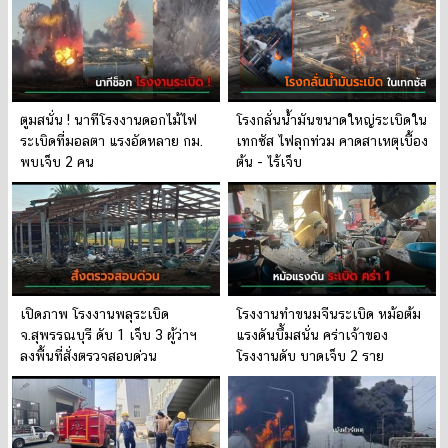
ตูมสนั่น ! นาทีโรงงานดอกไม้ไฟ
โรงกลั่นน้ำมันขนาดใหญ่ระเบิดใน
ระเบิดที่มอลตา แรงอัดหลาย กม.
เทกซัส ไฟลุกท่วม คาดสาเหตุเบื้อง
พบเจ็บ 2 คน
ต้น - ไร้เจ็บ
เปิดภาพ โรงงานพลุระเบิด
โรงงานทำขนมจีนระเบิด หม้อต้ม
จ.สุพรรณบุรี ดับ 1 เจ็บ 3 ผู้ว่าฯ
แรงดันบึ้มสนั่น คร่าเจ้าของ
ลงพื้นที่สั่งตรวจสอบด่วน
โรงงานดับ บาดเจ็บ 2 ราย