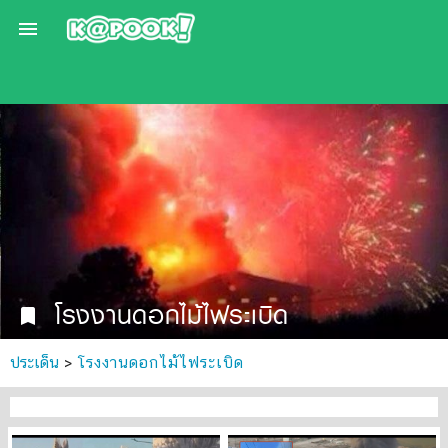

โรงงานดอกไม้ไฟระเบิด
bookmark
ประเด็น
>
โรงงานดอกไม้ไฟระเบิด