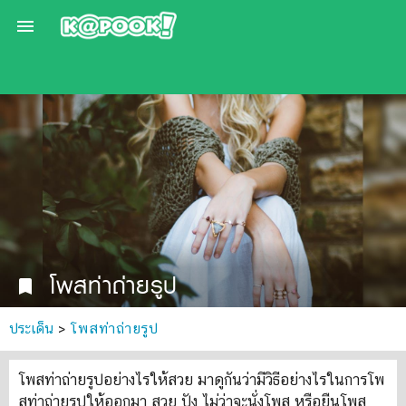

โพสท่าถ่ายรูป
bookmark
ประเด็น
>
โพสท่าถ่ายรูป
โพสท่าถ่ายรูปอย่างไรให้สวย มาดูกันว่ามีวิธีอย่างไรในการโพ
สท่าถ่ายรูปให้ออกมา สวย ปัง ไม่ว่าจะนั่งโพส หรือยืนโพส