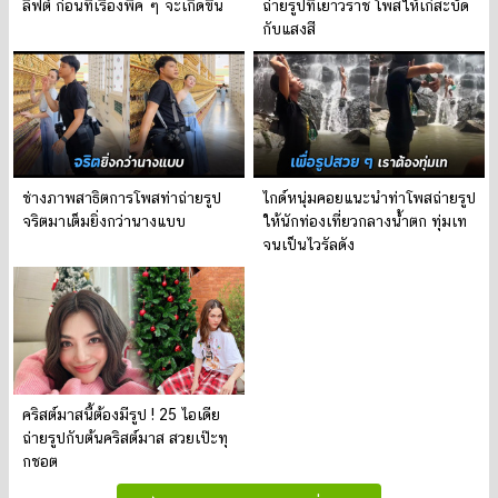
ลิฟต์ ก่อนที่เรื่องพีค ๆ จะเกิดขึ้น
ถ่ายรูปที่เยาวราช โพสให้เก๋สะบัด
กับแสงสี
ช่างภาพสาธิตการโพสท่าถ่ายรูป
ไกด์หนุ่มคอยแนะนำท่าโพสถ่ายรูป
จริตมาเต็มยิ่งกว่านางแบบ
ให้นักท่องเที่ยวกลางน้ำตก ทุ่มเท
จนเป็นไวรัลดัง
คริสต์มาสนี้ต้องมีรูป ! 25 ไอเดีย
ถ่ายรูปกับต้นคริสต์มาส สวยเป๊ะทุ
กชอต