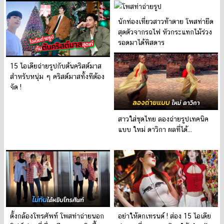
นักท่องเที่ยวสาวท้าตาย โพสท่ายืด
สุดตัวจากรถไฟ หัวกระแทกไม้ร่วง
รอดมาได้พิสดาร
15 ไอเดียถ่ายรูปกับต้นคริสต์มาส
สำหรับหนุ่ม ๆ คริสต์มาสทั้งทีต้อง
จัด !
สาวใส่ชุดไทย ลองถ่ายรูปเทคนิค
แบบ ใหม่ ดาวิกา ผลที่ได้...
ตั้งกล้องโทรศัพท์ โพสท่าถ่ายนอก
อย่าให้ตกเทรนด์ ! ส่อง 15 ไอเดีย