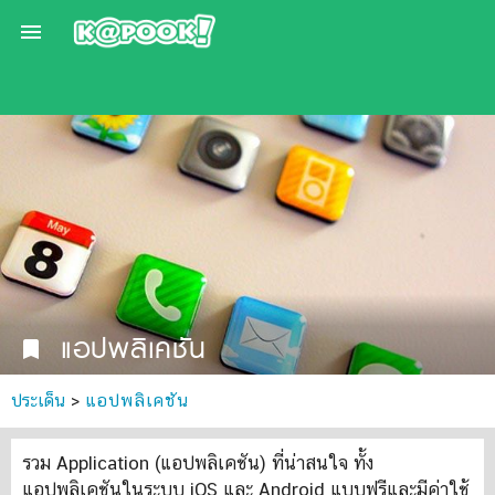

แอปพลิเคชัน
bookmark
ประเด็น
>
แอปพลิเคชัน
รวม Application (แอปพลิเคชัน) ที่น่าสนใจ ทั้ง
แอปพลิเคชันในระบบ iOS และ Android แบบฟรีและมีค่าใช้