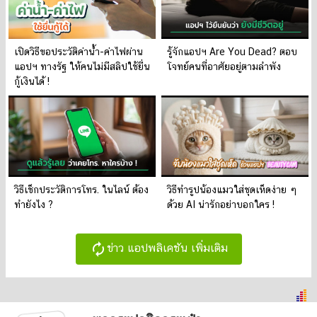
เปิดวิธีขอประวัติค่าน้ำ-ค่าไฟผ่าน
รู้จักแอปฯ Are You Dead? ตอบ
แอปฯ ทางรัฐ ให้คนไม่มีสลิปใช้ยื่น
โจทย์คนที่อาศัยอยู่ตามลำพัง
กู้เงินได้ !
วิธีเช็กประวัติการโทร. ในไลน์ ต้อง
วิธีทำรูปน้องแมวใส่ชุดเห็ดง่าย ๆ
ทำยังไง ?
ด้วย AI น่ารักอย่าบอกใคร !
autorenew
ข่าว แอปพลิเคชัน เพิ่มเติม