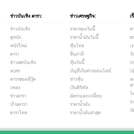
ข่าวบันเทิง ดารา:
ข่าวเศรษฐกิจ:
เร
ข่าวบันเทิง
ราคาทองวันนี้
ห
ดูหนัง
ราคาน้ำมันวันนี้
ต
หนังใหม่
หุ้นไทย
เล
ดารา
ยื่นภาษี
ว
ข่าวสดบันเทิง
หุ้นวันนี้
กร
ละคร
บัญชีเงินฝากออนไลน์
ปฏ
ดาราฮอลลีวู้ด
ข่าวหุ้น
ลง
สว
เพลง
เงินดิจิทัล
ไ
ข่าวดารา
อัตราแลกเปลี่ยน
รา
บ้านดารา
ราคาน้ำมัน
บั
ดาราไทย
ราคาน้ำมันล่าสุด