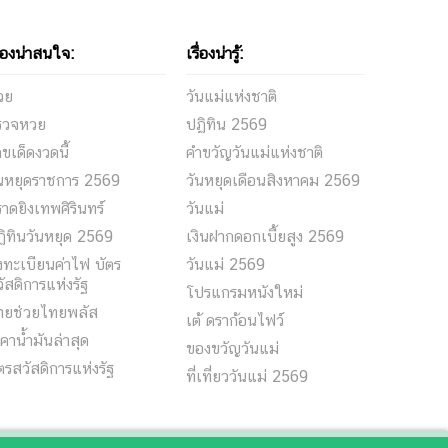
ื่องน่าสนใจ:
เรื่องน่ารู้:
วย
วันแม่แห่งชาติ
รวจหวย
ปฏิทิน 2569
ขเด็ดงวดนี้
คำขวัญวันแม่แห่งชาติ
ันหยุดราชการ 2569
วันหยุดเดือนสิงหาคม 2569
าดยิงเทพศิรินทร์
วันแม่
ิทินวันหยุด 2569
เงินฝากดอกเบี้ยสูง 2569
ทะเบียนค่าไฟ บัตร
วันแม่ 2569
ัสดิการแห่งรัฐ
โปรแกรมหนังใหม่
ทยช่วยไทยพลัส
เต้ ดราก้อนไฟว์
คาน้ำมันล่าสุด
ของขวัญวันแม่
ตรสวัสดิการแห่งรัฐ
ที่เที่ยววันแม่ 2569