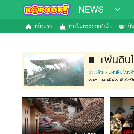
NEWS
หน้าแรก
ข่าวในพระราชสำนัก
บั
แผ่นดินไ
bookmark
ประเด็น
>
แผ่นดินไหวอิ
รวมข่าวแผ่นดินไหวอินโดนีเ