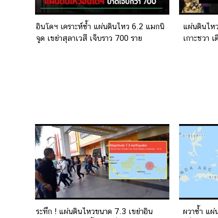
อินโดฯ เคราะห์ซ้ำ แผ่นดินไหว 6.2 แมกนิ
แผ่นดินไหว
จูด เขย่าสุลาเวสี เจ็บราว 700 ราย
เกาะชวา เต
ระทึก ! แผ่นดินไหวขนาด 7.3 เขย่าอิน
ผวาซ้ำ แผ่