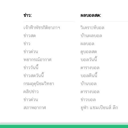
ข่าว:
ผลบอลสด:
เจ้าฟ้าพัชรกิติยาภาฯ
วิเคราะห์บอล
ข่าวสด
บ้านผลบอล
ข่าว
ผลบอล
ข่าวด่วน
ดูบอลสด
พยากรณ์อากาศ
บอลวันนี้
ข่าววันนี้
ตารางบอล
ข่าวสดวันนี้
บอลคืนนี้
กรมอุตุนิยมวิทยา
บ้านบอล
คลิปข่าว
ตารางบอล
ข่าวด่วน
ข่าวบอล
สภาพอากาศ
ยูฟ่า แชมเปียนส์ ลีก