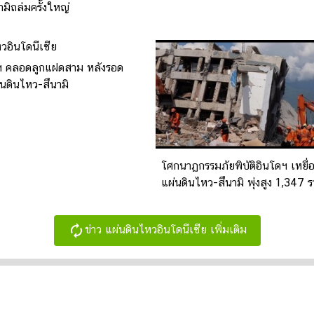
นามิถล่มครั้งใหญ่
ฯ คลอดลูกแฝดสาม หลังรอด
่นดินไหว-สึนามิ
โศกนาฏกรรมภัยพิบัติอินโดฯ เหยื่อ
แผ่นดินไหว-สึนามิ พุ่งสูง 1,347 
autorenew
ข่าว แผ่นดินไหวอินโดนีเซีย เพิ่มเติม