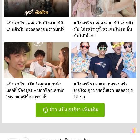
แป้ง อรจิรา ฉลองวันเกิดอายุ 40
แป้ง อรจิรา ฉลองอายุ 40 แบบตัว
แบบตัวมัม อวดลุคสวยพราวเสน่ห์
มัม ใส่ชุดซีทรูทั้งตัวแซ่บไฟลุก ลั่น
ฉันไม่ได้แก่ !
แป้ง อรจิรา เปิดตัวลูกชายคนโต
แป้ง อรจิรา อวดภาพครอบครัว
หล่อตี๋ น้องลูคัส - บอกช็อกเลยพ่อ
เผยโฉมลูกชายครั้งแรก หล่อละมุน
โทร. บอกมีน้องสาวแล้ว
ไม่เบา
autorenew
ข่าว แป้ง อรจิรา เพิ่มเติม