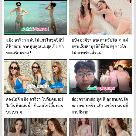
แป้ง อรจิรา แซ่บไม่แผ่วในชุดบิกินี่
แป้ง อรจิรา อวดภาพวันชิล ๆ แต่
สีฟ้าอ่อน อวดหุ่นคุณแม่สุดเป๊ะ ทำ
แซ่บเต็มตานุ่งบิกินี่สีชมพู ขาวโอ
ทะเลร้อนระอุ !
โม่ ตาพร่าแล้วแม่ !
ส่องไอจี แป้ง อรจิรา ในวัยคุณแม่
ส่องความหล่อ ลูค ลี ลูกชายคนโต
ใส่วันพีซเล่นน้ำ ที่แอบโชว์อึ๋มท่อน
ของครอบครัว แป้ง อรจิรา หนุ่มตี๋
บนเบา ๆ
งานดีมาก !