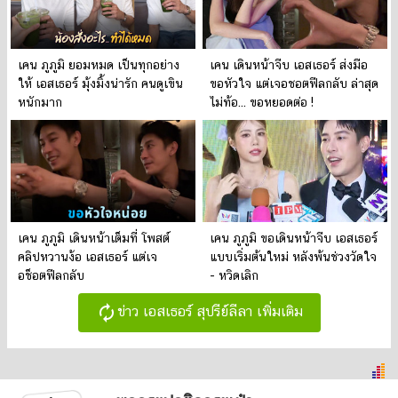
เคน ภูภูมิ ยอมหมด เป็นทุกอย่าง
เคน เดินหน้าจีบ เอสเธอร์ ส่งมือ
ให้ เอสเธอร์ มุ้งมิ้งน่ารัก คนดูเขิน
ขอหัวใจ แต่เจอชอตฟีลกลับ ล่าสุด
หนักมาก
ไม่ท้อ... ขอหยอดต่อ !
เคน ภูภูมิ เดินหน้าเต็มที่ โพสต์
เคน ภูภูมิ ขอเดินหน้าจีบ เอสเธอร์
คลิปหวานง้อ เอสเธอร์ แต่เจ
แบบเริ่มต้นใหม่ หลังพ้นช่วงวัดใจ
อช็อตฟีลกลับ
- หวิดเลิก
autorenew
ข่าว เอสเธอร์ สุปรีย์ลีลา เพิ่มเติม