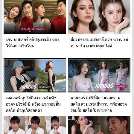
เคน เอสเธอร์ คลิปคู่มาแล้ว หลัง
ส่องทรงผมเอสเธอร์ สวย หวาน เท่
ให้โอกาสจีบใหม่
เก๋ น่ารัก มาครบทุกสไตล์
เอสเธอร์ สุปรีย์ลีลา สวมวันพีซ
เอสเธอร์ สุปรีย์ลีลา แจกความ
อวดหุ่นไซซ์มินิ พร้อมแจกรอยยิ้ม
สดใส สวมเดรสสีหวาน พร้อมอวด
สดใส ทำภูเก็ตฮอตฉ่า
รอยยิ้มสดใส ริมชายหาด