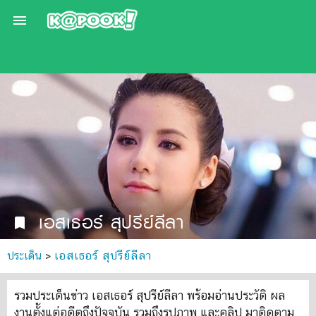

เอสเธอร์ สุปรีย์ลีลา
bookmark
ประเด็น
>
เอสเธอร์ สุปรีย์ลีลา
รวมประเด็นข่าว เอสเธอร์ สุปรีย์ลีลา พร้อมอ่านประวัติ ผล
งานตั้งแต่อดีตถึงปัจจุบัน รวมถึงรูปภาพ และคลิป มาติดตาม