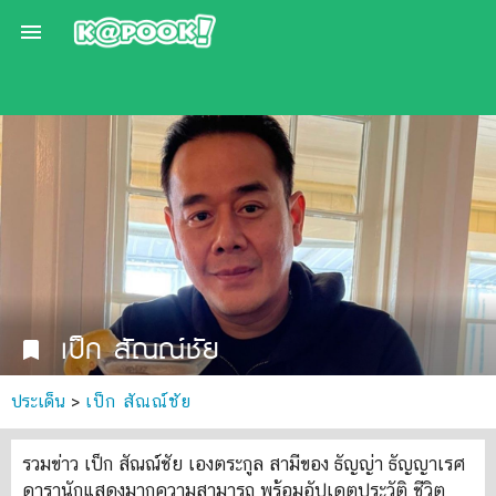

เป็ก สัณณ์ชัย
bookmark
ประเด็น
>
เป็ก สัณณ์ชัย
รวมข่าว เป็ก สัณณ์ชัย เองตระกูล สามีของ ธัญญ่า ธัญญาเรศ
ดารานักแสดงมากความสามารถ พร้อมอัปเดตประวัติ ชีวิต