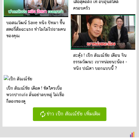
เสือสุดอลัง เท่ อบอุ่นสไตล์
ครอบครัว
บอสณวัฒน์ Save หนิง ปัทมา ขึ้น
สตอรี่ส้มฉะแรง ทำไมไม่ไปถามคน
ของคุณ
สะดุ้ง ! เป็ก สัณณ์ชัย เตือน จิน
ธรรมวัฒนะ เบาหน่อยนะน้อง -
หนิง ปณิตา บอกแบบนี้ ?
เป็ก สัณณ์ชัย เดือด ! ซัดใครเบื่อ
พวกปากเก่ง ลั่นอย่าลบหลู่ ไม่เชื่อ
ก็ลองของดู
autorenew
ข่าว เป็ก สัณณ์ชัย เพิ่มเติม