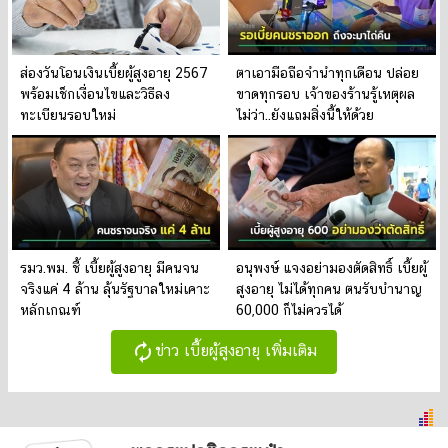
ส่องวันโอนเงินเบี้ยผู้สูงอายุ 2567
ตาเอามือถือจำนำทุกเดือน ปล่อย
พร้อมเช็กเงื่อนไขและวิธีลง
ขาดทุกรอบ เจ้าของร้านรู้เหตุผล
ทะเบียนรอบใหม่
ไม่ว่า..ยังแถมสิ่งนี้ให้ด้วย
รมว.พม. ชี้ เบี้ยผู้สูงอายุ มีคนจน
อนุพงษ์ แจงอย่ามองตัดสิทธิ์ เบี้ยผู้
จริงแค่ 4 ล้าน ลุ้นรัฐบาลใหม่เคาะ
สูงอายุ ไม่ได้ทุกคน ตนรับบำนาญ
หลักเกณฑ์
60,000 ก็ไม่ควรได้
autorenew
ข่าว เบี้ยผู้สูงอายุ เพิ่มเติม