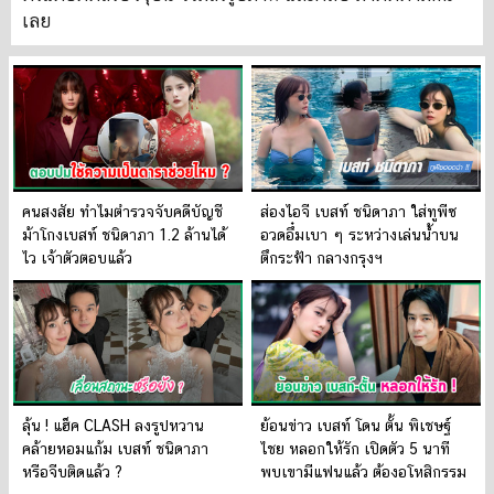
เลย
คนสงสัย ทำไมตำรวจจับคดีบัญชี
ส่องไอจี เบสท์ ชนิดาภา ใส่ทูพีซ
ม้าโกงเบสท์ ชนิดาภา 1.2 ล้านได้
อวดอึ๋มเบา ๆ ระหว่างเล่นน้ำบน
ไว เจ้าตัวตอบแล้ว
ตึกระฟ้า กลางกรุงฯ
ลุ้น ! แฮ็ค CLASH ลงรูปหวาน
ย้อนข่าว เบสท์ โดน ตั้น พิเชษฐ์
คล้ายหอมแก้ม เบสท์ ชนิดาภา
ไชย หลอกให้รัก เปิดตัว 5 นาที
หรือจีบติดแล้ว ?
พบเขามีแฟนแล้ว ต้องอโหสิกรรม