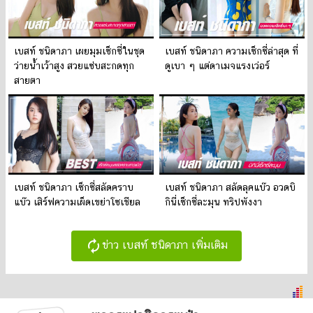
เบสท์ ชนิดาภา เผยมุมเซ็กซี่ในชุด
เบสท์ ชนิดาภา ความเซ็กซี่ล่าสุด ที่
ว่ายน้ำเว้าสูง สวยแซ่บสะกดทุก
ดูเบา ๆ แต่ดาเมจแรงเว่อร์
สายตา
เบสท์ ชนิดาภา เซ็กซี่สลัดคราบ
เบสท์ ชนิดาภา สลัดลุคแบ๊ว อวดบิ
แบ๊ว เสิร์ฟความเผ็ดเขย่าโซเชียล
กินี่เซ็กซี่ละมุน ทริปพังงา
autorenew
ข่าว เบสท์ ชนิดาภา เพิ่มเติม