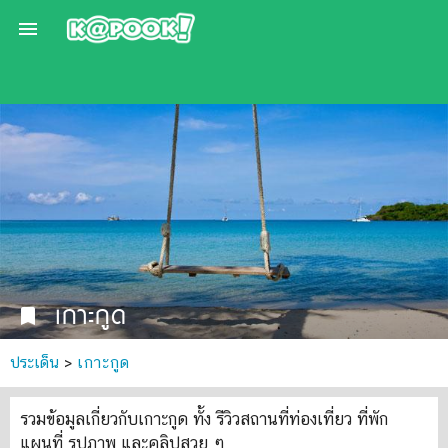

เกาะกูด
bookmark
ประเด็น
>
เกาะกูด
รวมข้อมูลเกี่ยวกับเกาะกูด ทั้ง รีวิวสถานที่ท่องเที่ยว ที่พัก
แผนที่ รูปภาพ และคลิปสวย ๆ