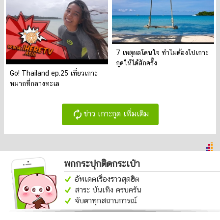
7 เหตุผลโดนใจ ทำไมต้องไปเกาะ
กูดให้ได้สักครั้ง
Go! Thailand ep.25 เที่ยวเกาะ
หมากที่กลางทะเล
autorenew
ข่าว เกาะกูด เพิ่มเติม
พกกระปุกติดกระเป๋า
อัพเดตเรื่องราวสุดฮิต
สาระ บันเทิง ครบครัน
จับตาทุกสถานการณ์