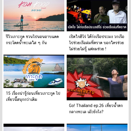
รีวิวเกาะกูด ชวนไปนอนอาบแดด
เปิดใจฮีโร่ ไต้ก๋งเรือประมง วกเรือ
กระโดดน้ำทะเลใส ๆ กัน
ไปช่วยเรือล่มที่ตราด บอกใครช่วย
ไม่ช่วยไม่รู้ แต่ผมช่วย !
15 เรื่องน่ารู้ก่อนเที่ยวเกาะกูด ไป
เที่ยวนี้สนุกกว่าเดิม
Go! Thailand ep.26 เที่ยวน้ำตก
กลางทะเล เอ๊ะยังไง?