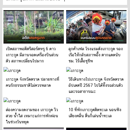
เปิดสภาพอดีตรีสอร์ตหรู 6 ดาว
ลูกค้าเฟล โรงแรมดังเกาะกูด จอง
เกาะกูด มีลานจอดเครื่องบินส่วน
เรือให้กลับสภาพอึ้ง ตากแดดนับ
ตัว สภาพเปลี่ยนไปมาก
ชม. ไร้เสื้อชูชีพ
เกาะกูด จังหวัดตราด ปลายทางที่
วิธีเดินทางไปเกาะกูด จังหวัดตราด
คนรักธรรมชาติไม่ควรพลาด
อัปเดตปี 2567 ไปได้ทั้งรถส่วนตัว
และรถสาธารณะ
ส่องความงดงามของ เกาะกูด วิว
10 ที่พักเกาะกูดติดทะเล นอนฟัง
สวย น้ำใส เหมาะแก่การพักผ่อน
เสียงคลื่น ตื่นก็เล่นน้ำทะเล
ในช่วงวันหยุด