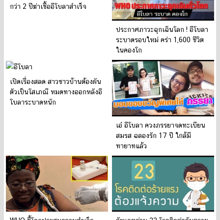
กว่า 2 ปีฆ่าเชื้ออีโบลาสำเร็จ
ประกาศภาวะฉุกเฉินโลก ! อีโบลา
ระบาดรอบใหม่ คร่า 1,600 ชีวิต
ในคองโก
เปิดเรื่องสลด สาวชาวบ้านต้องผัน
ตัวเป็นโสเภณี หมดทางออกหลังอี
โบลาระบาดหนัก
เอ๋ อีโบลา ควงภรรยาจดทะเบียน
สมรส ฉลองรัก 17 ปี ใกล้มี
ทายาทแล้ว