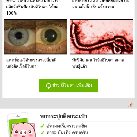
WHO ชี้โลกประสบความสำเร็จ
อัพเดทด่วน 23 โรคติดต่ออันตราย
ผลิตวัคซีนป้องกันอีโบลา ให้ผล
เจอแล้วต้องรีบแจ้งความ
100%
แพทย์อเมริกันดวงตาเปลี่ยนสี
นักวิจัย เผย ไวรัสอีโบลา กลาย
หลังติดเชื้ออีโบลา
พันธุ์แล้ว
autorenew
ข่าว อีโบลา เพิ่มเติม
พกกระปุกติดกระเป๋า
อัพเดตเรื่องราวสุดฮิต
สาระ บันเทิง ครบครัน