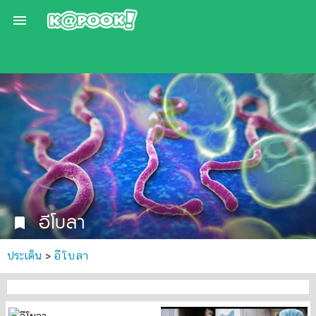

อีโบลา
bookmark
ประเด็น
>
อีโบลา