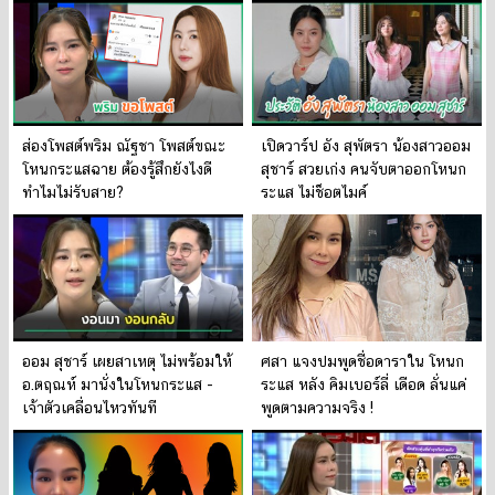
ส่องโพสต์พริม ณัฐชา โพสต์ขณะ
เปิดวาร์ป อัง สุพัตรา น้องสาวออม
โหนกระแสฉาย ต้องรู้สึกยังไงดี
สุชาร์ สวยเก่ง คนจับตาออกโหนก
ทำไมไม่รับสาย?
ระแส ไม่ช็อตไมค์
ออม สุชาร์ เผยสาเหตุ ไม่พร้อมให้
ศสา แจงปมพูดชื่อดาราใน โหนก
อ.ตฤณห์ มานั่งในโหนกระแส -
ระแส หลัง คิมเบอร์ลี่ เดือด ลั่นแค่
เจ้าตัวเคลื่อนไหวทันที
พูดตามความจริง !