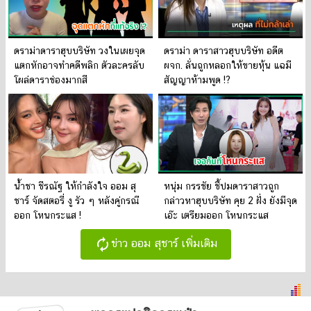
ดราม่าดาราฮุบบริษัท วงในเผยจุด
ดราม่า ดาราสาวฮุบบริษัท อดีต
แตกหักอาจทำคดีพลิก ตัวละครลับ
ผจก. ลั่นถูกหลอกให้ขายหุ้น แฉมี
โผล่ดาราช่องมากสี
สัญญาห้ามพูด !?
น้ำชา ชีรณัฐ ให้กำลังใจ ออม สุ
หนุ่ม กรรชัย ชี้ปมดาราสาวถูก
ชาร์ จัดสตอรี่ งู รัว ๆ หลังคู่กรณี
กล่าวหาฮุบบริษัท คุย 2 ฝั่ง ยังมีจุด
ออก โหนกระแส !
เอ๊ะ เตรียมออก โหนกระแส
autorenew
ข่าว ออม สุชาร์ เพิ่มเติม