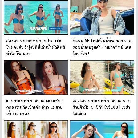
ส่องหุ่น หยาดทิพย์ ราชปาล เปิด
ซีแนม AF โพสต์วันนี้ที่รอคอย จาก
โหมดแซ่บ ! นุ่งบิกินี่เล่นน้ำมัลดีฟส์
ตอนนั้นคนรุมด่า - หยาดทิพย์ เคย
ทำไอจีร้อนฉ่า
โดนด้วย !
ig หยาดทิพย์ ราชปาล แต่งแซ่บ !
ส่องไอจี หยาดทิพย์ ราชปาล นาง
ฉลองวันเกิดเป่าเค้ก อู้หูว แม่สวย
ร้ายตัวมัม นุ่งบิกินี่โชว์แซ่บ ! เขย่า
เซี้ยะเอาเรื่อง
โซเชียล