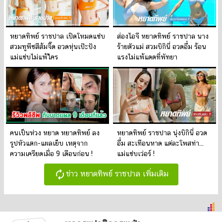
หยาดทิพย์ ราชปาล เปิดโหมดแซ่บ
ส่องไอจี หยาดทิพย์ ราชปาล นาง
สวมทูพีซสีส้มจี๊ด อวดหุ่นเป๊ะปัง
ร้ายตัวแม่ สวมบิกินี่ อวดอึ๋ม ร้อน
แม่แซ่บไม่แพ้ใคร
แรงไม่แพ้แดดที่พัทยา
คนเป็นห่วง หยาด หยาดทิพย์ ลง
หยาดทิพย์ ราชปาล นุ่งบิกินี่ อวด
รูปหัวแตก-แผลเย็บ เหตุจาก
อึ๋ม สะเทือนหาด แต่ละโพสท่า...
ความเครียดเมื่อ 9 เดือนก่อน !
แม่แซ่บเว่อร์ !
autorenew
ข่าว หยาดทิพย์ ราชปาล เพิ่มเติม