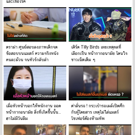
และเชื้อโรค
ดราม่า ศูนย์สอบลงภาพเด็กจด
เติร์ด Tilly Birds เผยเหตุผลที่
ข้อสอบบนแมสก์ ความจริงหนัง
เลือกเป็น หน้ากากอนามัย โดนใจ
คนละม้วน จนทัวร์กลับลำ
ชาวเน็ตเต็ม ๆ
เมื่อหัวหน้าบอกให้พนักงาน ถอด
ด่าลั่นรถ ! กระเป๋ารถเมล์เปิดศึก
หน้ากากอนามัย สิ่งที่เกิดขึ้นนั้น...
กับผู้โดยสาร เหตุไม่ใส่แมสก์
ฮาไม่มีวันลืม
โชเฟอร์ต้องห้ามทัพ