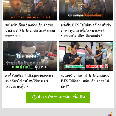
รถไฟฟ้าเดือด ! ลุงอ้างเป็นตำรวจ
ฝรั่งขึ้น BTS ไม่ใส่แมสก์ ลุงปรี่เข้า
ฉุนต่างชาติไม่ใส่แมสก์ ตะเพิดออก
มาด่า คุณเอาเชื้อโรคมาแพร่ที่
จากขบวน
ประเทศไอ เกือบมีมวยแล้ว !
ฮาทั้งโซเชียล ! เมื่อลูกชายสรรหา
ณเดชน์ เจอดราม่าไม่ใส่แมสก์บน
แมสก์มาใส่ รุ่นใหม่ไร้สาย แต่
BTS โต้กันยับ หล่อ-เป็นดารา ไม่
เดี๋ยวนะมันคุ้น ๆ
ผิด !?
autorenew
ข่าว หน้ากากอนามัย เพิ่มเติม