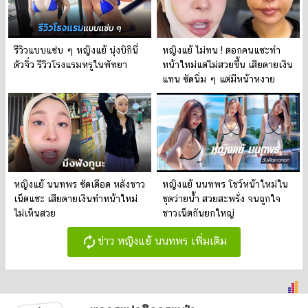
รีวิวแบบแซ่บ ๆ หญิงแย้ นุ่งบิกินี่
หญิงแย้ ไม่ทน ! ตอกคนแซะทำ
ตัวจิ๋ว รีวิวโรงแรมหรูในพัทยา
หน้าใหม่แต่ไม่สวยขึ้น เสียดายเงิน
แทน ซัดนิ่ม ๆ แต่มีหน้าหงาย
หญิงแย้ นนทพร ซัดเดือด หลังชาว
หญิงแย้ นนทพร โชว์หน้าใหม่ใน
เน็ตแซะ เสียดายเงินทำหน้าใหม่
ชุดว่ายน้ำ สวยสะพรั่ง จนถูกใจ
ไม่เห็นสวย
ชาวเน็ตกันยกใหญ่
autorenew
ข่าว หญิงแย้ นนทพร เพิ่มเติม