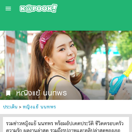

หญิงแย้ นนทพร
bookmark
ประเด็น
>
หญิงแย้ นนทพร
รวมข่าวหญิงแย้ นนทพร พร้อมอัปเดตประวัติ ชีวิตครอบครัว
ความรัก ผลงานล่าสุด รวมถึงรูปภาพและคลิปล่าสุดของเธอ