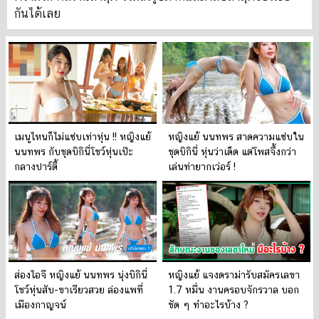
กันได้เลย
เมนูไหนก็ไม่แซ่บเท่าหุ่น !! หญิงแย้
หญิงแย้ นนทพร สาดความแซ่บใน
นนทพร กับชุดบิกินี่โชว์หุ่นเป๊ะ
ชุดบิกินี่ หุ่นว่าเด็ด แต่โพสจึ้งกว่า
กลางปาร์ตี้
เล่นท่ายากเว่อร์ !
ส่องไอจี หญิงแย้ นนทพร นุ่งบิกินี่
หญิงแย้ แจงดราม่ารับสมัครเลขา
โชว์หุ่นสับ-ขาเรียวสวย ล่องแพที่
1.7 หมื่น งานครอบจักรวาล บอก
เมืองกาญจน์
ชัด ๆ ทำอะไรบ้าง ?