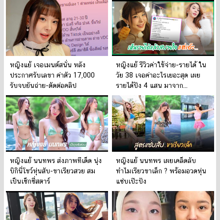
หญิงแย้ เจอเมนต์สนั่น หลัง
หญิงแย้ รีวิวค่าใช้จ่าย-รายได้ ใน
ประกาศรับเลขา ค่าตัว 17,000
วัย 38 เจอค่าอะไรเยอะสุด เผย
รับจบยันถ่าย-ตัดต่อคลิป
รายได้ปัง 4 แสน มาจาก...
หญิงแย้ นนทพร ส่งภาพทีเด็ด นุ่ง
หญิงแย้ นนทพร เผยเคล็ดลับ
บิกินี่โชว์หุ่นสับ-ขาเรียวสวย สม
ทำไมเรียวขาเล็ก ? พร้อมอวดหุ่น
เป็นเซ็กซี่สตาร์
แซ่บเป๊ะปัง