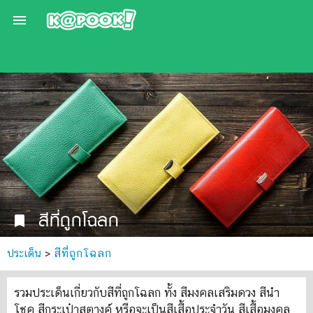

สีที่ถูกโฉลก
bookmark
ประเด็น
>
สีที่ถูกโฉลก
รวมประเด็นเกี่ยวกับสีที่ถูกโฉลก ทั้ง สีมงคลเสริมดวง สีนำ
โชค สีกระเป๋าสตางค์ หรือจะเป็นสีเสื้อประจำวัน สีเสื้อมงคล