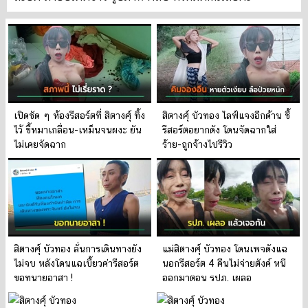
เปิดชัด ๆ ห้องรีสอร์ตที่ สิตางศุ์ ทิ้ง
สิตางศุ์ บัวทอง ไลฟ์แจงอีกด้าน ชี้
ไว้ ขี้หมาเกลื่อน-เหม็นจนผงะ ยัน
รีสอร์ตอยากดัง โดนจัดฉากใส่
ไม่เคยจัดฉาก
ร้าย-ถูกจ้างไปรีวิว
สิตางศุ์ บัวทอง ลั่นการเดินทางยัง
แม่สิตางศุ์ บัวทอง โดนเพจดังแฉ
ไม่จบ หลังโดนแฉเบี้ยวค่ารีสอร์ต
นอกรีสอร์ต 4 คืนไม่จ่ายตังค์ หนี
ขอทนายอาสา !
ออกมาตอน รปภ. เผลอ