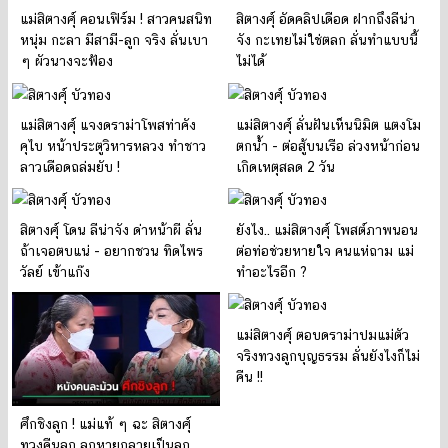
แม่สิตางศุ์ คอนเฟิร์ม ! สาวคนสนิท
สิตางศุ์ อัดคลิปเดือด ฝากถึงลีน่า
หนุ่ม กะลา มีสามี-ลูก จริง ลั่นเบา
จัง กะเทยไม่ใช่ตลก ลั่นทำแบบนี้
ๆ ผัวนางจะฟ้อง
ไม่ได้
แม่สิตางศุ์ แจงดราม่าโพสท่าคัง
แม่สิตางศุ์ ลั่นฝันเห็นนิมิต แตงโม
คุไบ หน้าประตูวิหารหลวง ทำชาว
ตกน้ำ - ต่อสู้บนเรือ ล่วงหน้าก่อน
ลาวเดือดถล่มยับ !
เกิดเหตุสลด 2 วัน
สิตางศุ์ โดน ลีน่าจัง ด่าหน้าผี ลั่น
ยังไง.. แม่สิตางศุ์ โพสต์ภาพนอน
ถ้าเจอตบแน่ - อยากชวน ทิดไพร
ต่อท่อช่วยหายใจ คนแห่ถาม แม่
วัลย์ เข้าแก๊ง
ทำอะไรอีก ?
แม่สิตางศุ์ ตอบดราม่าปมแม่ตัว
จริงทวงลูกบุญธรรม ลั่นยังไงก็ไม่
คืน !!
ศึกชิงลูก ! แม่แท้ ๆ ฉะ สิตางศุ์
ทวงคืนลูก ลูกหายกลายเป็นลูก