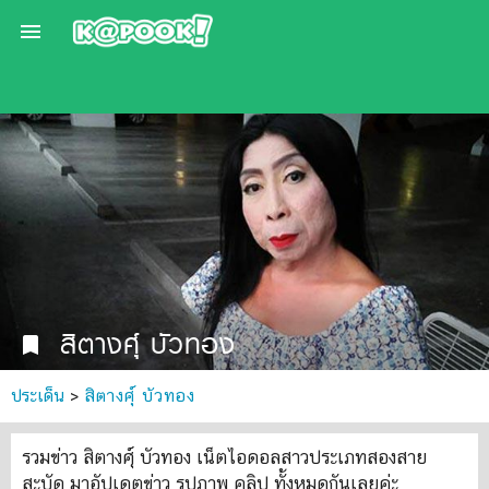

สิตางศุ์ บัวทอง
bookmark
ประเด็น
>
สิตางศุ์ บัวทอง
รวมข่าว สิตางศุ์ บัวทอง เน็ตไอดอลสาวประเภทสองสาย
สะบัด มาอัปเดตข่าว รูปภาพ คลิป ทั้งหมดกันเลยค่ะ