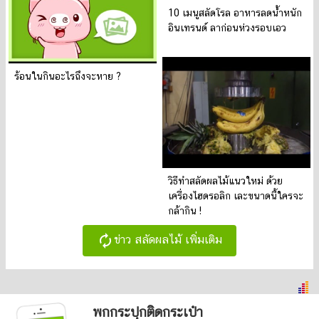
10 เมนูสลัดโรล อาหารลดน้ำหนัก
อินเทรนด์ ลาก่อนห่วงรอบเอว
ร้อนในกินอะไรถึงจะหาย ?
วิธีทำสลัดผลไม้แนวใหม่ ด้วย
เครื่องไฮดรอลิก เละขนาดนี้ใครจะ
กล้ากิน !
autorenew
ข่าว สลัดผลไม้ เพิ่มเติม
พกกระปุกติดกระเป๋า