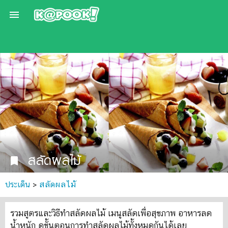

สลัดผลไม้
bookmark
ประเด็น
>
สลัดผลไม้
รวมสูตรและวิธีทำสลัดผลไม้ เมนูสลัดเพื่อสุขภาพ อาหารลด
น้ำหนัก ดูขั้นตอนการทำสลัดผลไม้ทั้งหมดกันได้เลย