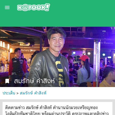

สมรักษ์ คำสิงห์
bookmark
ประเด็น
>
สมรักษ์ คำสิงห์
ติดตามข่าว สมรักษ์ คำสิงห์ ตำนานนักมวยเหรียญทอง
โอลิมปิกทีมชาติไทย พร้อมอ่านประวัติ ดูรูปภาพและคลิปข่าว