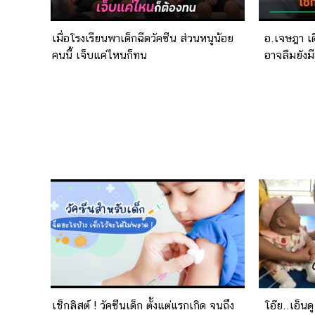
เมื่อโรงเรียนพาเด็กฉีดวัคซีน ส่วนหนูน้อย
อ.เจษฎา เ
คนนี้ เจ็บแค่ไหนก็ทน
อาจลืมยังม
เช็กลิสต์ ! วัคซีนเด็ก ตั้งแต่แรกเกิด จนถึง
โอ๊ย..เอ็นด