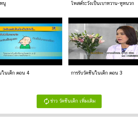
หนู
โพสต์ระวังเป็นเบาหวาน-หูหนวก
ีนในเด็ก ตอน 4
การรับวัคซีนในเด็ก ตอน 3
autorenew
ข่าว วัคซีนเด็ก เพิ่มเติม