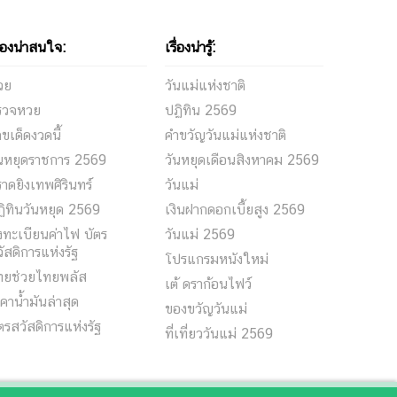
ื่องน่าสนใจ:
เรื่องน่ารู้:
วย
วันแม่แห่งชาติ
รวจหวย
ปฏิทิน 2569
ขเด็ดงวดนี้
คำขวัญวันแม่แห่งชาติ
ันหยุดราชการ 2569
วันหยุดเดือนสิงหาคม 2569
าดยิงเทพศิรินทร์
วันแม่
ิทินวันหยุด 2569
เงินฝากดอกเบี้ยสูง 2569
ทะเบียนค่าไฟ บัตร
วันแม่ 2569
ัสดิการแห่งรัฐ
โปรแกรมหนังใหม่
ทยช่วยไทยพลัส
เต้ ดราก้อนไฟว์
คาน้ำมันล่าสุด
ของขวัญวันแม่
ตรสวัสดิการแห่งรัฐ
ที่เที่ยววันแม่ 2569