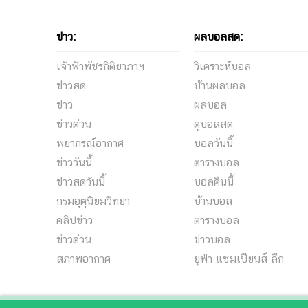
ข่าว:
ผลบอลสด:
เจ้าฟ้าพัชรกิติยาภาฯ
วิเคราะห์บอล
ข่าวสด
บ้านผลบอล
ข่าว
ผลบอล
ข่าวด่วน
ดูบอลสด
พยากรณ์อากาศ
บอลวันนี้
ข่าววันนี้
ตารางบอล
ข่าวสดวันนี้
บอลคืนนี้
กรมอุตุนิยมวิทยา
บ้านบอล
คลิปข่าว
ตารางบอล
ข่าวด่วน
ข่าวบอล
สภาพอากาศ
ยูฟ่า แชมเปียนส์ ลีก