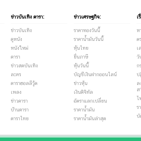
ข่าวบันเทิง ดารา:
ข่าวเศรษฐกิจ:
เร
ข่าวบันเทิง
ราคาทองวันนี้
ห
ดูหนัง
ราคาน้ำมันวันนี้
ต
หนังใหม่
หุ้นไทย
เล
ดารา
ยื่นภาษี
ว
ข่าวสดบันเทิง
หุ้นวันนี้
กร
ละคร
บัญชีเงินฝากออนไลน์
ปฏ
ดาราฮอลลีวู้ด
ข่าวหุ้น
ลง
สว
เพลง
เงินดิจิทัล
ไ
ข่าวดารา
อัตราแลกเปลี่ยน
รา
บ้านดารา
ราคาน้ำมัน
บั
ดาราไทย
ราคาน้ำมันล่าสุด