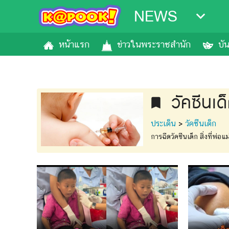
NEWS
หน้าแรก
ข่าวในพระราชสำนัก
บั
วัคซีนเด
bookmark
ประเด็น
>
วัคซีนเด็ก
การฉีดวัคซีนเด็ก สิ่งที่พ่