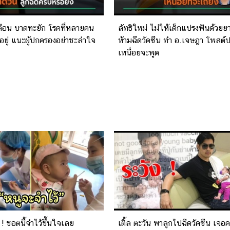
ตือน บาดทะยัก โรคที่หลายคน
ลัทธิใหม่ ไม่ให้เด็กแปรงฟันด้วยยา
ีอยู่ แนะผู้ปกครองอย่าชะล่าใจ
ห้ามฉีดวัคซีน ทำ อ.เจษฎา โพสต์
เหนื่อยจะพูด
ู ! ชอตนี้จำไว้ขึ้นใจเลย
เติ้ล ตะวัน พาลูกไปฉีดวัคซีน เจอ