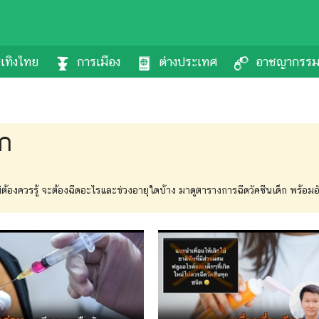
นเทิงไทย
การเมือง
ต่างประเทศ
อาชญากรร
็ก
อแม่ต้องควรรู้ จะต้องฉีดอะไรและช่วงอายุใดบ้าง มาดูตารางการฉีดวัคซีนเด็ก พร้อมอ