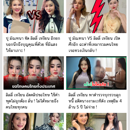
ปู มัณฑนา ซัด ลิลลี่ เหงียน อีกยก
ปู มัณฑนา VS ลิลลี่ เหงียน เปิด
บอกนึกถึงบุญคุณพี่ด้วย ที่มีแสง
ศึกอีก ฉะด่าพี่เหมารวมคนไทย
ให้มาเกาะ !
เจอทวงเงินกลับ !
ลิลลี่ เหงียน อัดคลิปขอโทษ ใช้คำ
ลิลลี่ เหงียน พาตำรวจบุกรวบลูก
พูดไม่ถูกต้อง ลั่น ! ไม่ได้หมายถึง
หนี้ อดีตนางงามเวทีดัง เหตุยืม 4
คนไทยทุกคน
ล้าน 5 ปี ไม่จ่าย !