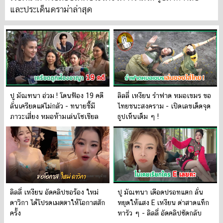
และประเด็นดราม่าล่าสุด
ปู มัณฑนา อ่วม ! โดนฟ้อง 19 คดี
ลิลลี่ เหงียน รำฟาด หมอเขมร ขอ
ลั่นเครียดแต่ไม่กลัว - ทนายชี้มี
ไทยชนะสงคราม - เปิดเลขเด็ดจุด
ภาวะเสี่ยง หมอห้ามเล่นโซเชียล
ธูปเห็นเต็ม ๆ !
ลิลลี่ เหงียน อัดคลิปขอร้อง ใหม่
ปู มัณฑนา เดือดปรอทแตก ลั่น
ดาวิกา ได้โปรดเมตตาให้โอกาสสัก
หยุดให้แสง E เหงียน ด่าสาดแท็ก
ครั้ง
หารัว ๆ - ลิลลี่ อัดคลิปซัดกลับ