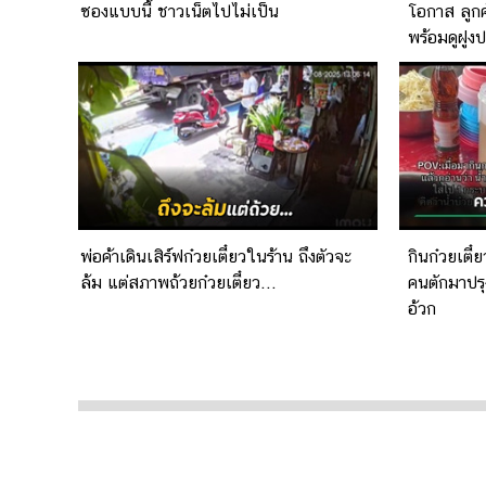
ซองแบบนี้ ชาวเน็ตไปไม่เป็น
โอกาส ลูกค
พร้อมดูฝูง
พ่อค้าเดินเสิร์ฟก๋วยเตี๋ยวในร้าน ถึงตัวจะ
กินก๋วยเตี๋
ล้ม แต่สภาพถ้วยก๋วยเตี๋ยว...
คนตักมาปรุ
อ้วก