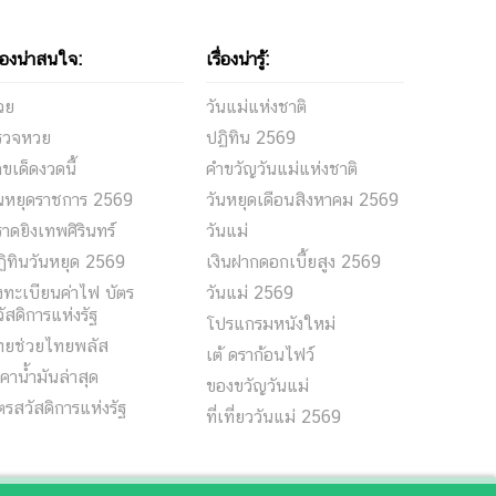
ื่องน่าสนใจ:
เรื่องน่ารู้:
วย
วันแม่แห่งชาติ
รวจหวย
ปฏิทิน 2569
ขเด็ดงวดนี้
คำขวัญวันแม่แห่งชาติ
ันหยุดราชการ 2569
วันหยุดเดือนสิงหาคม 2569
าดยิงเทพศิรินทร์
วันแม่
ิทินวันหยุด 2569
เงินฝากดอกเบี้ยสูง 2569
ทะเบียนค่าไฟ บัตร
วันแม่ 2569
ัสดิการแห่งรัฐ
โปรแกรมหนังใหม่
ทยช่วยไทยพลัส
เต้ ดราก้อนไฟว์
คาน้ำมันล่าสุด
ของขวัญวันแม่
ตรสวัสดิการแห่งรัฐ
ที่เที่ยววันแม่ 2569