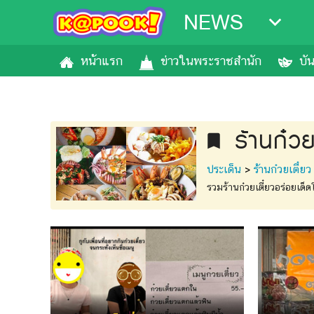
NEWS
หน้าแรก
ข่าวในพระราชสำนัก
บั
ร้านก๋วย
bookmark
ประเด็น
>
ร้านก๋วยเตี๋ยว
รวมร้านก๋วยเตี๋ยวอร่อยเด็