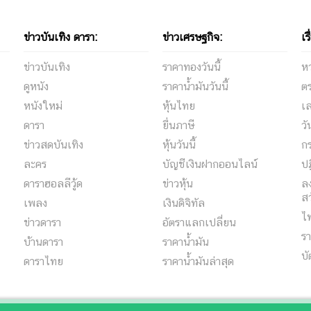
ข่าวบันเทิง ดารา:
ข่าวเศรษฐกิจ:
เร
ข่าวบันเทิง
ราคาทองวันนี้
ห
ดูหนัง
ราคาน้ำมันวันนี้
ต
หนังใหม่
หุ้นไทย
เล
ดารา
ยื่นภาษี
ว
ข่าวสดบันเทิง
หุ้นวันนี้
กร
ละคร
บัญชีเงินฝากออนไลน์
ปฏ
ดาราฮอลลีวู้ด
ข่าวหุ้น
ลง
สว
เพลง
เงินดิจิทัล
ไ
ข่าวดารา
อัตราแลกเปลี่ยน
รา
บ้านดารา
ราคาน้ำมัน
บั
ดาราไทย
ราคาน้ำมันล่าสุด