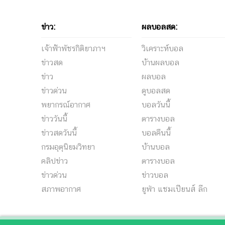
ข่าว:
ผลบอลสด:
เจ้าฟ้าพัชรกิติยาภาฯ
วิเคราะห์บอล
ข่าวสด
บ้านผลบอล
ข่าว
ผลบอล
ข่าวด่วน
ดูบอลสด
พยากรณ์อากาศ
บอลวันนี้
ข่าววันนี้
ตารางบอล
ข่าวสดวันนี้
บอลคืนนี้
กรมอุตุนิยมวิทยา
บ้านบอล
คลิปข่าว
ตารางบอล
ข่าวด่วน
ข่าวบอล
สภาพอากาศ
ยูฟ่า แชมเปียนส์ ลีก