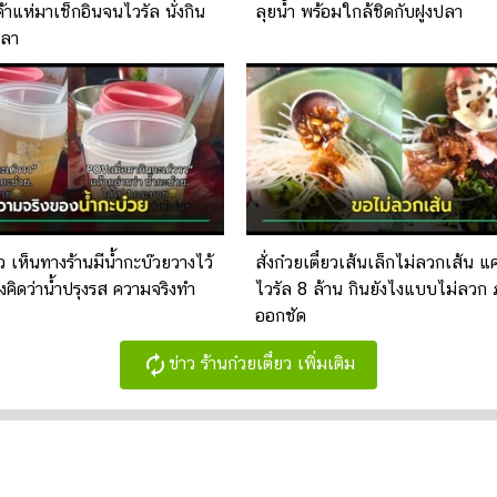
้าแห่มาเช็กอินจนไวรัล นั่งกิน
ลุยน้ำ พร้อมใกล้ชิดกับฝูงปลา
ปลา
ยว เห็นทางร้านมีน้ำกะบ๊วยวางไว้
สั่งก๋วยเตี๋ยวเส้นเล็กไม่ลวกเส้น แค่
งคิดว่าน้ำปรุงรส ความจริงทำ
ไวรัล 8 ล้าน กินยังไงแบบไม่ลวก
ออกชัด
autorenew
ข่าว ร้านก๋วยเตี๋ยว เพิ่มเติม