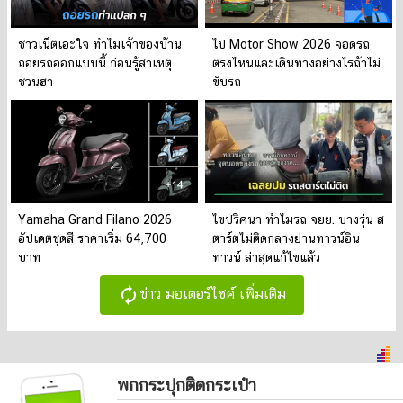
ชาวเน็ตเอะใจ ทำไมเจ้าของบ้าน
ไป Motor Show 2026 จอดรถ
ถอยรถออกแบบนี้ ก่อนรู้สาเหตุ
ตรงไหนและเดินทางอย่างไรถ้าไม่
ชวนฮา
ขับรถ
Yamaha Grand Filano 2026
ไขปริศนา ทำไมรถ จยย. บางรุ่น ส
อัปเดตชุดสี ราคาเริ่ม 64,700
ตาร์ตไม่ติดกลางย่านทาวน์อิน
บาท
ทาวน์ ล่าสุดแก้ไขแล้ว
autorenew
ข่าว มอเตอร์ไซค์ เพิ่มเติม
พกกระปุกติดกระเป๋า