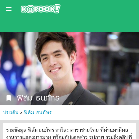

ฟิล์ม ธนภัทร
bookmark
ประเด็น
>
ฟิล์ม ธนภัทร
รวมข้อมูล ฟิล์ม ธนภัทร กาวิละ ดาราชายไทย ที่ผ่านมามีผล
งานการแสดงมากมาย พร้อมอัปเดตข่าว รูปภาพ รวมถึงคลิปที่