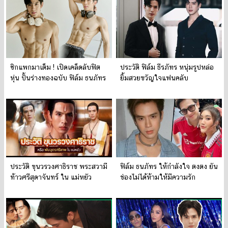
ซิกแพกมาเต็ม ! เปิดเคล็ดลับฟิต
ประวัติ ฟิล์ม ธีรภัทร หนุ่มรูปหล่อ
หุ่น ปั้นร่างทองฉบับ ฟิล์ม ธนภัทร
ยิ้มสวยขวัญใจแฟนคลับ
ประวัติ ขุนวรวงศาธิราช พระสวามี
ฟิล์ม ธนภัทร ให้กำลังใจ ตงตง ยัน
ท้าวศรีสุดาจันทร์ ใน แม่หยัว
ช่องไม่ได้ห้ามให้มีความรัก