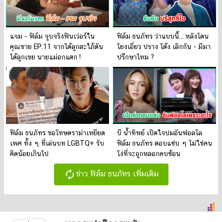
แจม - ฟิล์ม จูบจริงฟินเว่อร์ใน
ฟิล์ม ธนภัทร ว่าแบบนี้... หลังโดน
คุณชาย EP.11 จากได้ลูกสะใภ้ดัน
โยงเอี่ยว ปราง โต้ง เลิกกัน - มีมา
ได้ลูกเขย นายแม่อกแตก !
ปรึกษาไหม ?
ฟิล์ม ธนภัทร ขอโทษดราม่าเหยียด
บี น้ำทิพย์ เปิดใจปมอันฟอลโล
เพศ ทั้ง ๆ ที่เล่นบท LGBTQ+ รับ
ฟิล์ม ธนภัทร ตอบแซ่บ ๆ ไม่ใช่คน
คิดน้อยเกินไป
โง่ที่จะถูกหลอกคบซ้อน
autorenew
ข่าว ฟิล์ม ธนภัทร เพิ่มเติม