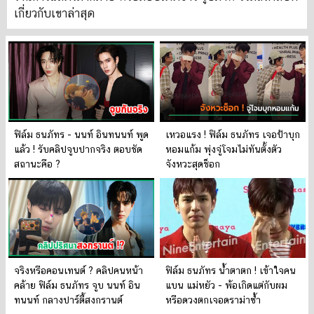
เกี่ยวกับเขาล่าสุด
ฟิล์ม ธนภัทร - นนท์ อินทนนท์ พูด
เหวอแรง ! ฟิล์ม ธนภัทร เจอป้าบุก
แล้ว ! รับคลิปจูบปากจริง ตอบชัด
หอมแก้ม พุ่งจู่โจมไม่ทันตั้งตัว
สถานะคือ ?
จังหวะสุดช็อก
จริงหรือคอนเทนต์ ? คลิปคนหน้า
ฟิล์ม ธนภัทร น้ำตาตก ! เข้าใจคน
คล้าย ฟิล์ม ธนภัทร จูบ นนท์ อิน
แบน แม่หยัว - พ้อเกิดแต่กับผม
ทนนท์ กลางปาร์ตี้สงกรานต์
หรือดวงตกเจอดราม่าซ้ำ