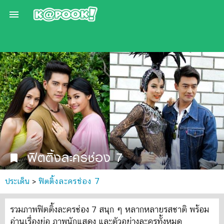

ฟิตติ้งละครช่อง 7
bookmark
ประเด็น
>
ฟิตติ้งละครช่อง 7
รวมภาพฟิตติ้งละครช่อง 7 สนุก ๆ หลากหลายรสชาติ พร้อม
อ่านเรื่องย่อ ภาพนักแสดง และตัวอย่างละครทั้งหมด