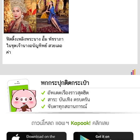
ฟิตติ้งเพลิงพระนาง อั้ม พัชราภา
ในชุดเจ้านางอนัญทิพย์ สวยเลอ
ค่า
พกกระปุกติดกระเป๋า
อัพเดตเรื่องราวสุดฮิต
สาระ บันเทิง ครบครัน
จับตาทุกสถานการณ์