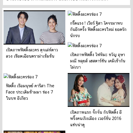
กรี๊ดแรง ! เวียร์ ฐิสา โคจรมาพบ
กันอีกครั้ง ฟิตติ้งละครใหม่ ยอดรัก
นักรบ
เปิดภาพฟิตติ้งละคร ดุจเล่ห์ดาว
เปิดภาพฟิตติ้ง ไฟหิมะ ขวัญ อุษา
ลวง เชือดเฉือนดราม่าเข้มข้น
มณี หลุยส์ เฮสดาร์ซัน เคมีเข้ากัน
ไม่เบา
ฟิตติ้ง เรือมนุษย์ คารีสา The
Face ประเดิมข้ามมา ช่อง 7
ในบท อีเกียว
เปิดภาพแรก จั๊กจั่น กับฟิตติ้ง อี
พริ้งคนเริงเมือง เวอร์ชั่น 2016
แซ่บน่าดู