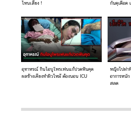
ไหนเสี่ยง !
กันดุเดือด 
อุทาหรณ์ กินไอบูโพรเฟนแก้ปวดฟันคุด
หญิงไปผ่า
ผลข้างเคียงทำผิวไหม้ ต้องนอน ICU
อาการหนัก 
สลด