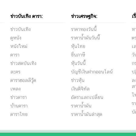
ข่าวบันเทิง ดารา:
ข่าวเศรษฐกิจ:
เร
ข่าวบันเทิง
ราคาทองวันนี้
ห
ดูหนัง
ราคาน้ำมันวันนี้
ต
หนังใหม่
หุ้นไทย
เล
ดารา
ยื่นภาษี
ว
ข่าวสดบันเทิง
หุ้นวันนี้
กร
ละคร
บัญชีเงินฝากออนไลน์
ปฏ
ดาราฮอลลีวู้ด
ข่าวหุ้น
ลง
สว
เพลง
เงินดิจิทัล
ไ
ข่าวดารา
อัตราแลกเปลี่ยน
รา
บ้านดารา
ราคาน้ำมัน
บั
ดาราไทย
ราคาน้ำมันล่าสุด