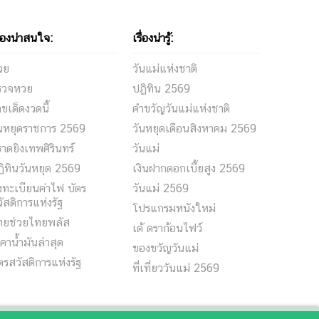
ื่องน่าสนใจ:
เรื่องน่ารู้:
วย
วันแม่แห่งชาติ
รวจหวย
ปฏิทิน 2569
ขเด็ดงวดนี้
คำขวัญวันแม่แห่งชาติ
ันหยุดราชการ 2569
วันหยุดเดือนสิงหาคม 2569
าดยิงเทพศิรินทร์
วันแม่
ิทินวันหยุด 2569
เงินฝากดอกเบี้ยสูง 2569
ทะเบียนค่าไฟ บัตร
วันแม่ 2569
ัสดิการแห่งรัฐ
โปรแกรมหนังใหม่
ทยช่วยไทยพลัส
เต้ ดราก้อนไฟว์
คาน้ำมันล่าสุด
ของขวัญวันแม่
ตรสวัสดิการแห่งรัฐ
ที่เที่ยววันแม่ 2569