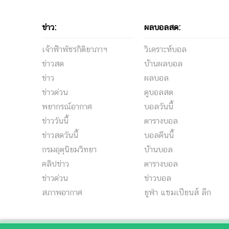
ข่าว:
ผลบอลสด:
เจ้าฟ้าพัชรกิติยาภาฯ
วิเคราะห์บอล
ข่าวสด
บ้านผลบอล
ข่าว
ผลบอล
ข่าวด่วน
ดูบอลสด
พยากรณ์อากาศ
บอลวันนี้
ข่าววันนี้
ตารางบอล
ข่าวสดวันนี้
บอลคืนนี้
กรมอุตุนิยมวิทยา
บ้านบอล
คลิปข่าว
ตารางบอล
ข่าวด่วน
ข่าวบอล
สภาพอากาศ
ยูฟ่า แชมเปียนส์ ลีก