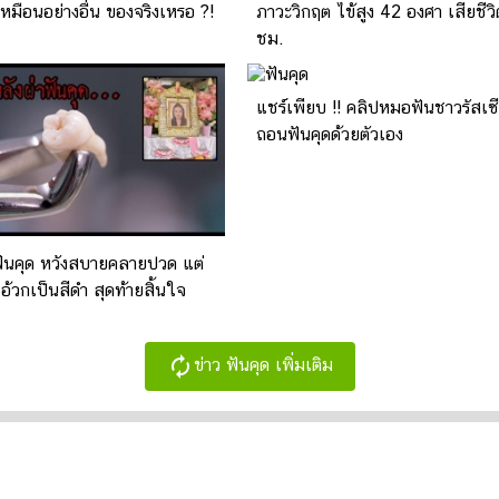
เหมือนอย่างอื่น ของจริงเหรอ ?!
ภาวะวิกฤต ไข้สูง 42 องศา เสียชีว
ชม.
แชร์เพียบ !! คลิปหมอฟันชาวรัสเซี
ถอนฟันคุดด้วยตัวเอง
ฟันคุด หวังสบายคลายปวด แต่
อ้วกเป็นสีดำ สุดท้ายสิ้นใจ
autorenew
ข่าว ฟันคุด เพิ่มเติม