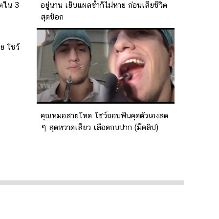
ิตใน 3
อยู่นาน เย็บแผลซ้ำก็ไม่หาย ก่อนเสียชีวิต
สุดช็อก
ย โชว์
คุณหมอสายโหด โชว์ถอนฟันคุดตัวเองสด
ๆ สุดหวาดเสียว เลือดกบปาก (มีคลิป)