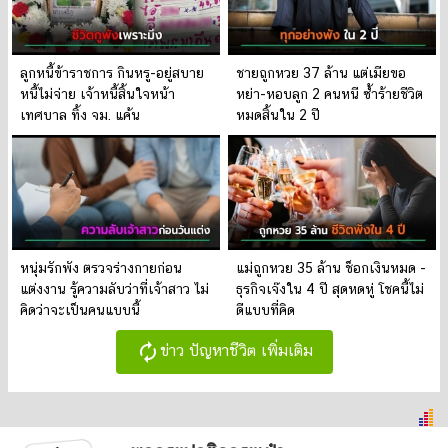
ลูกหนี้ข้าราชการ กินหรู-อยู่สบาย
ชายถูกหวย 37 ล้าน แต่เมียขอ
หนี้ไม่จ่าย เจ้าหนี้สิ้นใจหน้า
หย่า-หอบลูก 2 คนหนี ซ้ำร้ายชีวิต
เทศบาล ทิ้ง จม. แค้น
หมดสิ้นใน 2 ปี
หนุ่มรักพัง ตรวจร่างกายก่อน
แม่ถูกหวย 35 ล้าน ช็อกเงินหมด -
แต่งงาน รู้ความลับว่าที่เจ้าสาว ไม่
ธุรกิจเจ๊งใน 4 ปี สุดหดหู่ โชคนี้ไม่
คิดว่าจะเป็นคนแบบนี้
ดีแบบที่คิด
autorenew
ข่าว ปัญหาชีวิต เพิ่มเติม