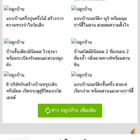
แบบบ้านครึ่งปูนครึ่งไม้ สร้างจาก
แบบบ้านนอร์ดิก-มูจิ พร้อมมุม
ความทรงจำในวัยเด็ก
ปาร์ตี้ในสวน สวยสมความตั้งใจ
บ้านชั้นเดียวมินิมอล วิวทุ่งนา
บ้านสไตล์มินิมอล 2 ห้องนอน 2
พร้อมระเบียงรับลมและสวนปลูก
ห้องน้ำ กลิ่นอายคาเฟ่พร้อมสวน
ผัก
หิน
8 บริษัทรับสร้างบ้านหรูระดับ
แบบบ้านนอร์ดิกชั้นครึ่ง สวยเท่
พรีเมียม เปิดประตูสู่ชีวิตแบบไฮ
เรียบง่าย พร้อมสวนและลานปาร์ตี้
เอนด์
autorenew
ข่าว ปลูกบ้าน เพิ่มเติม