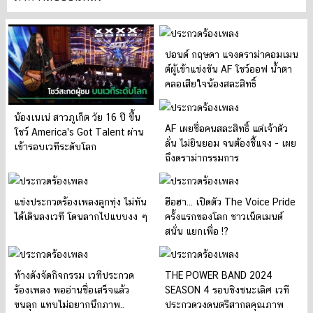
ปอนด์ กฤษดา แจงดราม่าคอมเมน
ต์ผู้เข้าแข่งขัน AF โชว์ออฟ น้ำตา
คลอเสียใจน้องสละสิทธิ์
น้องเนเน่ สาวภูเก็ต วัย 16 ปี ขึ้น
AF เผยชื่อคนสละสิทธิ์ แต่เจ้าตัว
โชว์ America's Got Talent ผ่าน
ลั่น ไม่ยินยอม จนต้องชี้แจง - เผย
เข้ารอบเวทีระดับโลก
ถึงดราม่ากรรมการ
แข่งประกวดร้องเพลงลูกทุ่ง ไม่ทัน
ฮือฮา... เปิดตัว The Voice Pride
ได้เดินลงเวที โดนลากไปแบบงง ๆ
ครั้งแรกของโลก ชาวเน็ตเมนต์
สนั่น แยกเพื่อ !?
ห้างดังจัดกิจกรรม เวทีประกวด
THE POWER BAND 2024
ร้องเพลง พออ่านชื่อเสร็จแล้ว
SEASON 4 รอบชิงชนะเลิศ เวที
ขนลุก แทบไม่อยากนึกภาพ..
ประกวดวงดนตรีสากลคุณภาพ