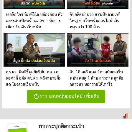
เธอคือใคร พิมพ์วิไล ปล้องอ่อน ตัว
จับอดีตนักมวย แชมป์หลายเวที
ละครลับเปิดหน้าแฉ ตร. - นักการ
ใหญ่ ทำเว็บพนันออนไลน์ เงิน
เมือง รับเงินเว็บพนัน
หมุนกว่า 100 ล้าน
ก.ร.ตร. มีมติชี้มูลผิดวินัย พล.ต.อ.
จับ 18 สตรีมเมอร์พากย์บอลเว็บ
ต่อศักดิ์ อดีต ผบ.ตร. หลังทนายตั้ม
พนัน คนดู 1 ล้าน สารภาพทุกข้อ
แฉ โยงส่วยเว็บพนัน
กล่าวหา บอกรายได้เท่าไร
autorenew
ข่าว บ่อนพนันออนไลน์ เพิ่มเติม
พกกระปุกติดกระเป๋า