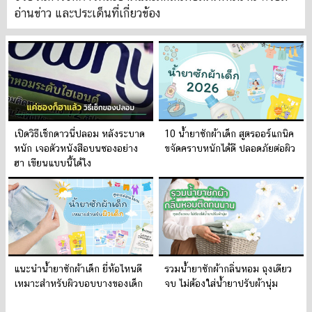
อ่านข่าว และประเด็นที่เกี่ยวข้อง
เปิดวิธีเช็กดาวนี่ปลอม หลังระบาด
10 น้ำยาซักผ้าเด็ก สูตรออร์แกนิค
หนัก เจอตัวหนังสือบนซองอย่าง
ขจัดคราบหนักได้ดี ปลอดภัยต่อผิว
ฮา เขียนแบบนี้ได้ไง
แนะนำน้ำยาซักผ้าเด็ก ยี่ห้อไหนดี
รวมน้ำยาซักผ้ากลิ่นหอม ถุงเดียว
เหมาะสำหรับผิวบอบบางของเด็ก
จบ ไม่ต้องใส่น้ำยาปรับผ้านุ่ม