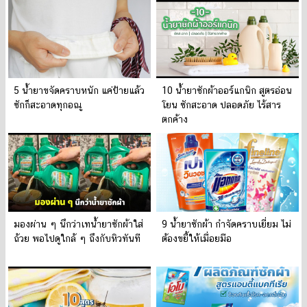
5 น้ำยาขจัดคราบหนัก แค่ป้ายแล้ว
10 น้ำยาซักผ้าออร์แกนิก สูตรอ่อน
ซักก็สะอาดทุกอณู
โยน ซักสะอาด ปลอดภัย ไร้สาร
ตกค้าง
มองผ่าน ๆ นึกว่าเทน้ำยาซักผ้าใส่
9 น้ำยาซักผ้า กำจัดคราบเยี่ยม ไม่
ถ้วย พอไปดูใกล้ ๆ ถึงกับหิวทันที
ต้องขยี้ให้เมื่อยมือ