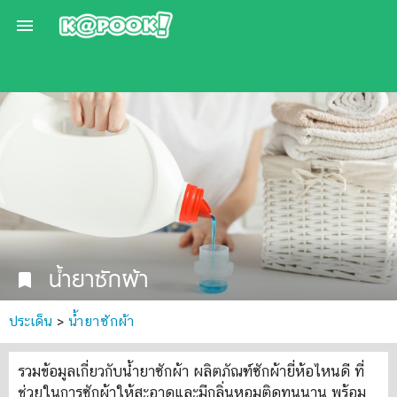

น้ำยาซักผ้า
bookmark
ประเด็น
>
น้ำยาซักผ้า
รวมข้อมูลเกี่ยวกับน้ำยาซักผ้า ผลิตภัณฑ์ซักผ้ายี่ห้อไหนดี ที่
ช่วยในการซักผ้าให้สะอาดและมีกลิ่นหอมติดทนนาน พร้อม