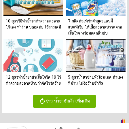
10 สูตรวิธีทำน้ำยาทำความสะอาด
7 ผลิตภัณฑ์ซักผ้าสูตรแอนตี้
ใช้เอง ทำง่าย ปลอดภัย ไร้สารเคมี
แบคทีเรีย ให้เสื้อสะอาดปราศจาก
เชื้อโรค พร้อมลดกลิ่นอับ
12 สูตรทำน้ำยาฆ่าเชื้อโควิด 19 ไว้
5 สูตรน้ำยาซักแห้งโฮมเมด ทำเอง
ทำความสะอาดบ้านกำจัดไวรัสร้าย
ที่บ้าน ไม่ง้อร้านซักรีด
autorenew
ข่าว น้ำยาซักผ้า เพิ่มเติม