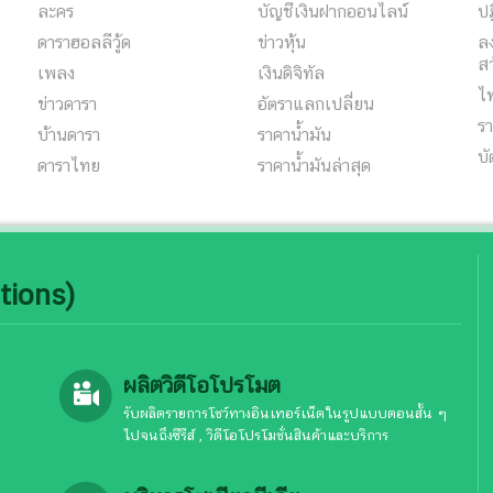
ละคร
บัญชีเงินฝากออนไลน์
ปฏ
ดาราฮอลลีวู้ด
ข่าวหุ้น
ลง
สว
เพลง
เงินดิจิทัล
ไ
ข่าวดารา
อัตราแลกเปลี่ยน
รา
บ้านดารา
ราคาน้ำมัน
บั
ดาราไทย
ราคาน้ำมันล่าสุด
tions)
ผลิตวิดีโอโปรโมต
รับผลิตรายการโชว์ทางอินเทอร์เน็ตในรูปแบบตอนสั้น ๆ
ไปจนถึงซีรีส์ , วิดีโอโปรโมชั่นสินค้าและบริการ