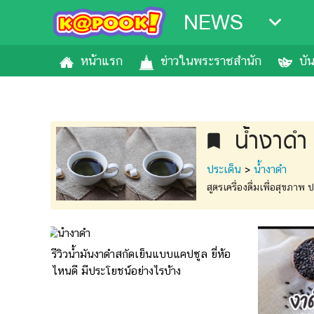
NEWS
หน้าแรก
ข่าวในพระราชสำนัก
บั
น้ำงาดำ
bookmark
ประเด็น
>
น้ำงาดำ
สูตรเครื่องดื่มเพื่อสุขภาพ
รีวิวน้ำมันงาดำสกัดเย็นแบบแคปซูล ยี่ห้อ
ไหนดี มีประโยชน์อย่างไรบ้าง