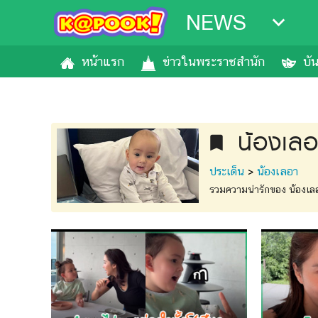
NEWS
หน้าแรก
ข่าวในพระราชสำนัก
บั
น้องเลอ
bookmark
ประเด็น
>
น้องเลอา
รวมความน่ารักของ น้องเลอา