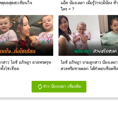
หตุผลสุดสะเทือนใจ
แอ็ค น้องเลอา เมื่อรู้ว่าจะมีน้อง ห
ใคร = ?
ูกสาว ไอซ์ อภิษฎา อวยพรตรุษ
ไอซ์ อภิษฎา ถามลูกสาว น้องเลอา
งทั้งโซเชียล
สวยหรือขายตลก ได้คำตอบช็อตฟี
autorenew
ข่าว น้องเลอา เพิ่มเติม