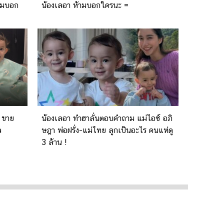
้ามบอก
น้องเลอา ห้ามบอกใครนะ =
 ขาย
น้องเลอา ทำฮาลั่นตอบคำถาม แม่ไอซ์ อภิ
ล
ษฎา พ่อฝรั่ง-แม่ไทย ลูกเป็นอะไร คนแห่ดู
3 ล้าน !