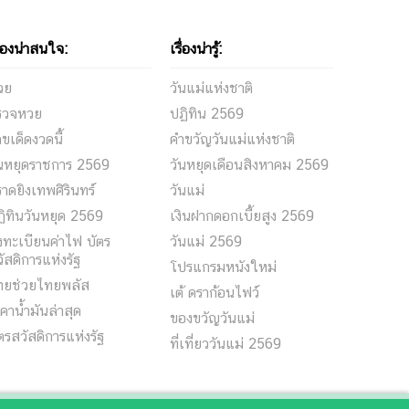
ื่องน่าสนใจ:
เรื่องน่ารู้:
วย
วันแม่แห่งชาติ
รวจหวย
ปฏิทิน 2569
ขเด็ดงวดนี้
คำขวัญวันแม่แห่งชาติ
ันหยุดราชการ 2569
วันหยุดเดือนสิงหาคม 2569
าดยิงเทพศิรินทร์
วันแม่
ิทินวันหยุด 2569
เงินฝากดอกเบี้ยสูง 2569
ทะเบียนค่าไฟ บัตร
วันแม่ 2569
ัสดิการแห่งรัฐ
โปรแกรมหนังใหม่
ทยช่วยไทยพลัส
เต้ ดราก้อนไฟว์
คาน้ำมันล่าสุด
ของขวัญวันแม่
ตรสวัสดิการแห่งรัฐ
ที่เที่ยววันแม่ 2569