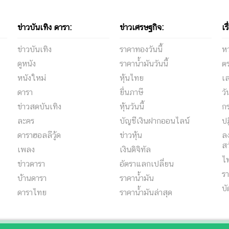
ข่าวบันเทิง ดารา:
ข่าวเศรษฐกิจ:
เร
ข่าวบันเทิง
ราคาทองวันนี้
ห
ดูหนัง
ราคาน้ำมันวันนี้
ต
หนังใหม่
หุ้นไทย
เล
ดารา
ยื่นภาษี
ว
ข่าวสดบันเทิง
หุ้นวันนี้
กร
ละคร
บัญชีเงินฝากออนไลน์
ปฏ
ดาราฮอลลีวู้ด
ข่าวหุ้น
ลง
สว
เพลง
เงินดิจิทัล
ไ
ข่าวดารา
อัตราแลกเปลี่ยน
รา
บ้านดารา
ราคาน้ำมัน
บั
ดาราไทย
ราคาน้ำมันล่าสุด