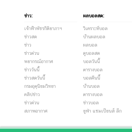
ข่าว:
ผลบอลสด:
เจ้าฟ้าพัชรกิติยาภาฯ
วิเคราะห์บอล
ข่าวสด
บ้านผลบอล
ข่าว
ผลบอล
ข่าวด่วน
ดูบอลสด
พยากรณ์อากาศ
บอลวันนี้
ข่าววันนี้
ตารางบอล
ข่าวสดวันนี้
บอลคืนนี้
กรมอุตุนิยมวิทยา
บ้านบอล
คลิปข่าว
ตารางบอล
ข่าวด่วน
ข่าวบอล
สภาพอากาศ
ยูฟ่า แชมเปียนส์ ลีก