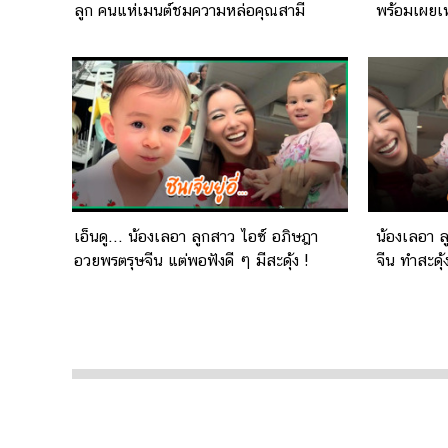
ลูก คนแห่เมนต์ชมความหล่อคุณสามี
พร้อมเผยเ
เอ็นดู... น้องเลอา ลูกสาว ไอซ์ อภิษฎา
น้องเลอา ล
อวยพรตรุษจีน แต่พอฟังดี ๆ มีสะดุ้ง !
จีน ทำสะดุ้