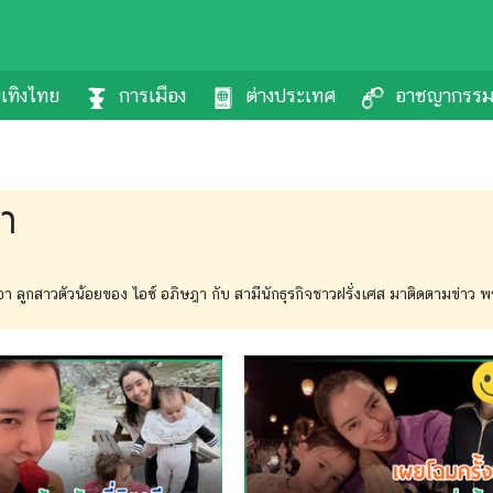
นเทิงไทย
การเมือง
ต่างประเทศ
อาชญากรร
า
 ลูกสาวตัวน้อยของ ไอซ์ อภิษฎา กับ สามีนักธุรกิจชาวฝรั่งเศส มาติดตามข่าว พร