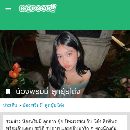

น้องพริมมี่ ลูกยุ้ยโด่ง
bookmark
ประเด็น
>
น้องพริมมี่ ลูกยุ้ยโด่ง
รวมข่าว น้องพริมมี่ ลูกสาว ยุ้ย ปัทมวรรณ กับ โด่ง สิทธิพร
พร้อมอัปเดตประวัติ รูปภาพ และคลิปน่ารัก ๆ ของน้องกัน