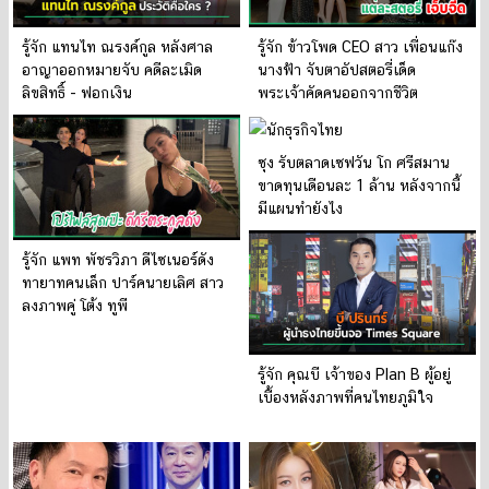
รู้จัก แทนไท ณรงค์กูล หลังศาล
รู้จัก ข้าวโพด CEO สาว เพื่อนแก๊ง
อาญาออกหมายจับ คดีละเมิด
นางฟ้า จับตาอัปสตอรี่เด็ด
ลิขสิทธิ์ - ฟอกเงิน
พระเจ้าคัดคนออกจากชีวิต
ซุง รับตลาดเซฟวัน โก ศรีสมาน
ขาดทุนเดือนละ 1 ล้าน หลังจากนี้
มีแผนทำยังไง
รู้จัก แพท พัชรวิภา ดีไซเนอร์ดัง
ทายาทคนเล็ก ปาร์คนายเลิศ สาว
ลงภาพคู่ โต้ง ทูพี
รู้จัก คุณบี เจ้าของ Plan B ผู้อยู่
เบื้องหลังภาพที่คนไทยภูมิใจ