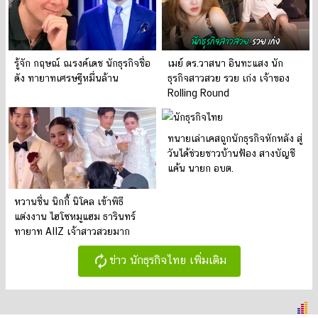
รู้จัก กฤษณ์ ณรงค์เดช นักธุรกิจชื่อ
เมย์ ดร.วาสนา อินทะแสง นัก
ดัง ทายาทเศรษฐีหมื่นล้าน
ธุรกิจสาวสวย รวย เก่ง เจ้าของ
Rolling Round
ทนายเล่าเคสถูกนักธุรกิจหักหลัง สู่
วันได้ช่วยชาวบ้านฟ้อง สางบัญชี
แค้น นายก อบต.
หวานชื่น นิกกี้ นิโคล เข้าพิธี
แต่งงาน ไฮโซหมูแฮม ธารินทร์
ทายาท AIIZ เจ้าสาวสวยมาก
autorenew
ข่าว นักธุรกิจไทย เพิ่มเติม