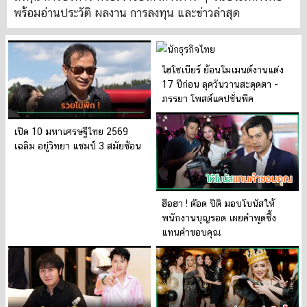
พร้อมอ่านประวัติ ผลงาน การลงทุน และข่าวล่าสุด
ไฮโซเบียร์ ย้อนโมเมนต์งานแต่ง
17 ปีก่อน ลุควันวานสะดุดตา -
ภรรยา โพสต์แคปชั่นพีค
เปิด 10 มหาเศรษฐีไทย 2569
เฉลิม อยู่วิทยา แชมป์ 3 สมัยซ้อน
ฮือฮา ! ต๊อด ปิติ มอบโบนัสให้
พนักงานบุญรอด เผยคำพูดซึ้ง
แทนคำขอบคุณ