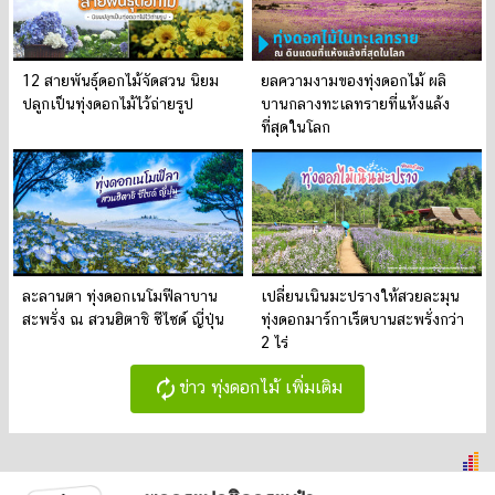
12 สายพันธุ์ดอกไม้จัดสวน นิยม
ยลความงามของทุ่งดอกไม้ ผลิ
ปลูกเป็นทุ่งดอกไม้ไว้ถ่ายรูป
บานกลางทะเลทรายที่แห้งแล้ง
ที่สุดในโลก
ละลานตา ทุ่งดอกเนโมฟีลาบาน
เปลี่ยนเนินมะปรางให้สวยละมุน
สะพรั่ง ณ สวนฮิตาชิ ซีไซด์ ญี่ปุ่น
ทุ่งดอกมาร์กาเร็ตบานสะพรั่งกว่า
2 ไร่
autorenew
ข่าว ทุ่งดอกไม้ เพิ่มเติม