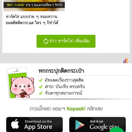
ทาร์ตไข่ แบบง่าย ๆ ขนมหวาน
ยอดฮิตติดกระแส ใคร ๆ ก็ทำได้
autorenew
ข่าว ทาร์ตไข่ เพิ่มเติม
พกกระปุกติดกระเป๋า
อัพเดตเรื่องราวสุดฮิต
สาระ บันเทิง ครบครัน
จับตาทุกสถานการณ์