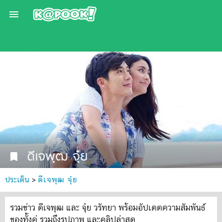

ดีเจพุฒ จุ๋ย
bookmark
ประเด็น
>
ดีเจพุฒ จุ๋ย
รวมข่าว ดีเจพุฒ และ จุ๋ย วรัทยา พร้อมอัปเดตความสัมพันธ์
ของทั้งคู่ รวมถึงรูปภาพ และคลิปล่าสุด