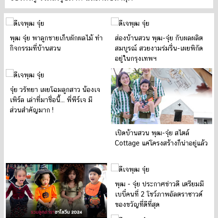
พุฒ จุ๋ย พาลูกชายเก็บผักผลไม้ ทำ
ส่องบ้านสวน พุฒ-จุ๋ย กับผลผลิต
กิจกรรมที่บ้านสวน
สมบูรณ์ สวยงามร่มรื่น-เผยพิกัด
อยู่ในกรุงเทพฯ
จุ๋ย วรัทยา เผยโฉมลูกสาว น้องเจ
เพิร์ล เล่าที่มาชื่อนี้... พี่พีร์เจ มี
ส่วนสำคัญมาก !
เปิดบ้านสวน พุฒ-จุ๋ย สไตล์
Cottage แค่โครงสร้างก็น่าอยู่แล้ว
พุฒ - จุ๋ย ประกาศข่าวดี เตรียมมี
เบบี๋คนที่ 2 โชว์ภาพอัลตราซาวด์
ของขวัญที่ดีที่สุด