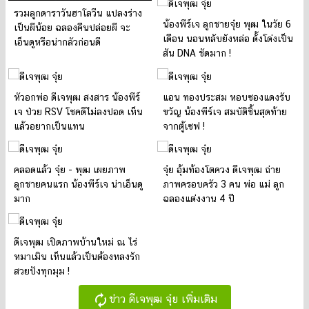
รวมลูกดาราวันฮาโลวีน แปลงร่าง
น้องพีร์เจ ลูกชายจุ๋ย พุฒ ในวัย 6
เป็นผีน้อย ฉลองคืนปล่อยผี จะ
เดือน นอนหลับยังหล่อ ดั้งโด่งเป็น
เอ็นดูหรือน่ากลัวก่อนดี
สัน DNA ชัดมาก !
หัวอกพ่อ ดีเจพุฒ สงสาร น้องพีร์
แอน ทองประสม หอบซองแดงรับ
เจ ป่วย RSV โชคดีไม่ลงปอด เห็น
ขวัญ น้องพีร์เจ สมบัติชิ้นสุดท้าย
แล้วอยากเป็นแทน
จากตู้เซฟ !
คลอดแล้ว จุ๋ย - พุฒ เผยภาพ
จุ๋ย อุ้มท้องโตควง ดีเจพุฒ ถ่าย
ลูกชายคนแรก น้องพีร์เจ น่าเอ็นดู
ภาพครอบครัว 3 คน พ่อ แม่ ลูก
มาก
ฉลองแต่งงาน 4 ปี
ดีเจพุฒ เปิดภาพบ้านใหม่ ณ ไร่
หมาเมิน เห็นแล้วเป็นต้องหลงรัก
สวยปังทุกมุม !
autorenew
ข่าว ดีเจพุฒ จุ๋ย เพิ่มเติม