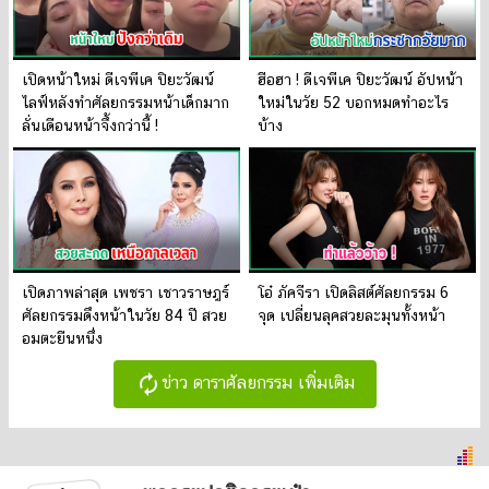
เปิดหน้าใหม่ ดีเจพีเค ปิยะวัฒน์
ฮือฮา ! ดีเจพีเค ปิยะวัฒน์ อัปหน้า
ไลฟ์หลังทำศัลยกรรมหน้าเด็กมาก
ใหม่ในวัย 52 บอกหมดทำอะไร
ลั่นเดือนหน้าจึ้งกว่านี้ !
บ้าง
เปิดภาพล่าสุด เพชรา เชาวราษฎร์
โอ๋ ภัคจีรา เปิดลิสต์ศัลยกรรม 6
ศัลยกรรมดึงหน้าในวัย 84 ปี สวย
จุด เปลี่ยนลุคสวยละมุนทั้งหน้า
อมตะยืนหนึ่ง
autorenew
ข่าว ดาราศัลยกรรม เพิ่มเติม