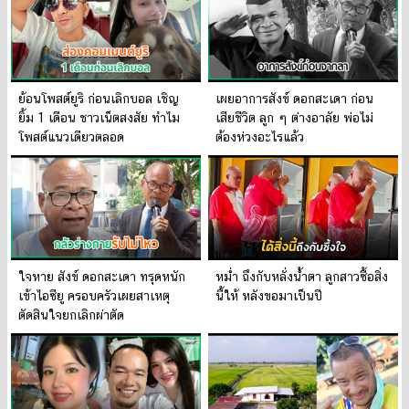
ย้อนโพสต์ยูริ ก่อนเลิกบอล เชิญ
เผยอาการสังข์ ดอกสะเดา ก่อน
ยิ้ม 1 เดือน ชาวเน็ตสงสัย ทำไม
เสียชีวิต ลูก ๆ ต่างอาลัย พ่อไม่
โพสต์แนวเดียวตลอด
ต้องห่วงอะไรแล้ว
ใจหาย สังข์ ดอกสะเดา ทรุดหนัก
หม่ำ ถึงกับหลั่งน้ำตา ลูกสาวซื้อสิ่ง
เข้าไอซียู ครอบครัวเผยสาเหตุ
นี้ให้ หลังขอมาเป็นปี
ตัดสินใจยกเลิกผ่าตัด