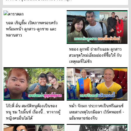
บอล เชิญยิ้ม เปิดภาพครอบครัว
พร้อมหน้า ลูกสาว-ลูกชาย และ
หลานสาว
หยอง ลูกหยี ถ่ายกับแอม ลูกสาว
สวมชุดใหม่เอี่ยมอ่องที่ซื้อให้ กับ
เหตุผลที่ไม่ซัก
โก๊ะตี๋ ลั่น สมบัติหนูต้องเป็นของ
หม่ำ จ๊กมก ประกาศเป็นฟรีแลนซ์
หนู ชม ใบมิ้นท์ เรื่องนี้… หาจากผู้
เผยสาเหตุโบกมือลา เวิร์คพอยท์ -
หญิงคนอื่นไม่ได้
แย้มหลายช่องจีบ