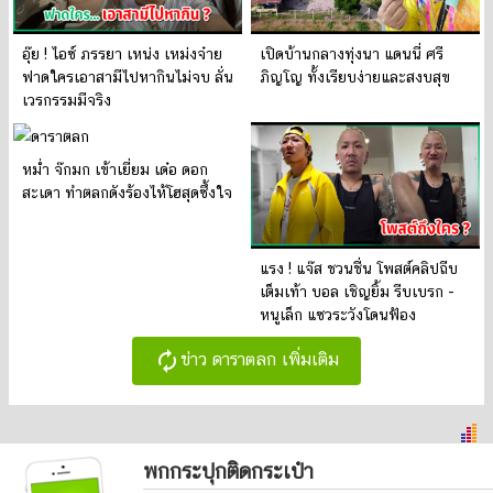
อุ๊ย ! ไอซ์ ภรรยา เหน่ง เหม่งจ๋าย
เปิดบ้านกลางทุ่งนา แดนนี่ ศรี
ฟาดใครเอาสามีไปหากินไม่จบ ลั่น
ภิญโญ ทั้งเรียบง่ายและสงบสุข
เวรกรรมมีจริง
หม่ำ จ๊กมก เข้าเยี่ยม เด๋อ ดอก
สะเดา ทำตลกดังร้องไห้โฮสุดซึ้งใจ
แรง ! แจ๊ส ชวนชื่น โพสต์คลิปถีบ
เต็มเท้า บอล เชิญยิ้ม รีบเบรก -
หนูเล็ก แซวระวังโดนฟ้อง
autorenew
ข่าว ดาราตลก เพิ่มเติม
พกกระปุกติดกระเป๋า