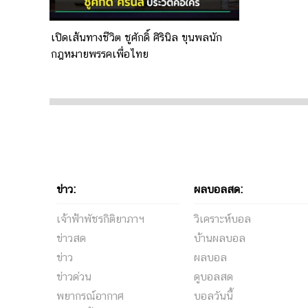
เปิดเส้นทางชีวิต ชูศักดิ์ ศิรินิล ขุนพลนัก
กฎหมายพรรคเพื่อไทย
ข่าว:
ผลบอลสด:
เจ้าฟ้าพัชรกิติยาภาฯ
วิเคราะห์บอล
ข่าวสด
บ้านผลบอล
ข่าว
ผลบอล
ข่าวด่วน
ดูบอลสด
พยากรณ์อากาศ
บอลวันนี้