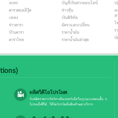
ละคร
บัญชีเงินฝากออนไลน์
ปฏ
ดาราฮอลลีวู้ด
ข่าวหุ้น
ลง
สว
เพลง
เงินดิจิทัล
ไ
ข่าวดารา
อัตราแลกเปลี่ยน
รา
บ้านดารา
ราคาน้ำมัน
บั
ดาราไทย
ราคาน้ำมันล่าสุด
tions)
ผลิตวิดีโอโปรโมต
รับผลิตรายการโชว์ทางอินเทอร์เน็ตในรูปแบบตอนสั้น ๆ
ไปจนถึงซีรีส์ , วิดีโอโปรโมชั่นสินค้าและบริการ