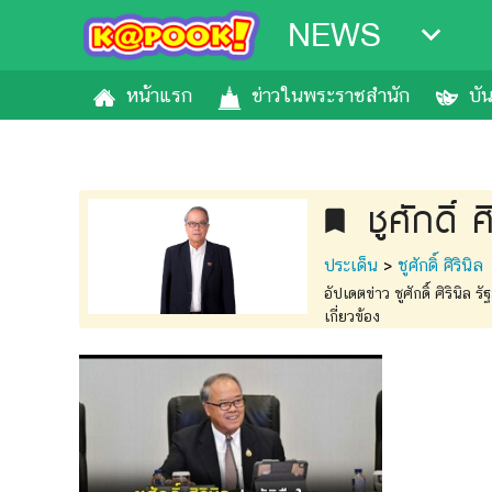
NEWS
หน้าแรก
ข่าวในพระราชสำนัก
บั
ชูศักดิ์ ศ
bookmark
ประเด็น
>
ชูศักดิ์ ศิรินิล
อัปเดตข่าว ชูศักดิ์ ศิริน
เกี่ยวข้อง