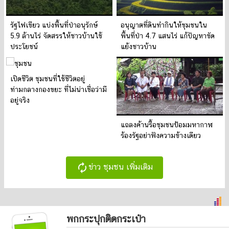
รัฐไฟเขียว แบ่งพื้นที่ป่าอนุรักษ์
อนุญาตที่ดินทำกินให้ชุมชนใน
5.9 ล้านไร่ จัดสรรให้ชาวบ้านใช้
พื้นที่ป่า 4.7 แสนไร่ แก้ปัญหาขัด
ประโยชน์
แย้งชาวบ้าน
เปิดชีวิต ชุมชนที่ใช้ชีวิตอยู่
ท่ามกลางกองขยะ ที่ไม่น่าเชื่อว่ามี
อยู่จริง
แถลงค้านรื้อชุมชนป้อมมหากาฬ
ร้องรัฐอย่าฟังความข้างเดียว
autorenew
ข่าว ชุมชน เพิ่มเติม
พกกระปุกติดกระเป๋า