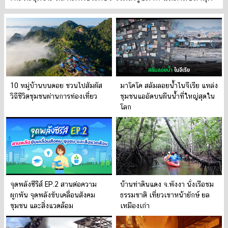
10 หมู่บ้านบนดอย ชวนไปสัมผัส
มาโคโค สลัมลอยน้ำไนจีเรีย แหล่ง
วิถีชีวิตชุมชนผ่านการท่องเที่ยว
ชุมชนแออัดบนผืนน้ำที่ใหญ่สุดใน
โลก
จุดพลังซีรีส์ EP.2 สานต่อความ
บ้านท่าดินแดง จ.พังงา นั่งเรือชม
ผูกพัน จุดพลังขับเคลื่อนสังคม
ธรรมชาติ เที่ยวเขาหน้ายักษ์ ยล
ชุมชน และสิ่งแวดล้อม
เหมืองเก่า