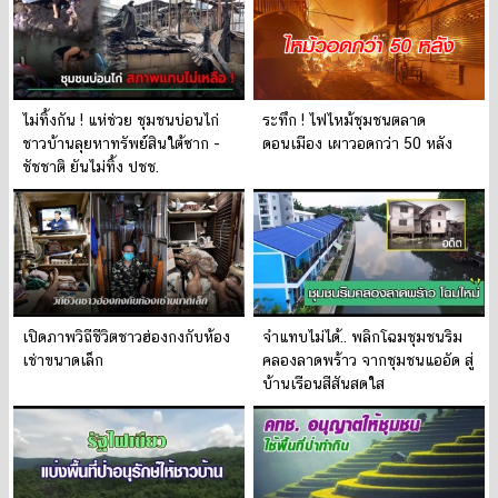
ไม่ทิ้งกัน ! แห่ช่วย ชุมชนบ่อนไก่
ระทึก ! ไฟไหม้ชุมชนตลาด
ชาวบ้านลุยหาทรัพย์สินใต้ซาก -
ดอนเมือง เผาวอดกว่า 50 หลัง
ชัชชาติ ยันไม่ทิ้ง ปชช.
เปิดภาพวิถีชีวิตชาวฮ่องกงกับห้อง
จำแทบไม่ได้.. พลิกโฉมชุมชนริม
เช่าขนาดเล็ก
คลองลาดพร้าว จากชุมชนแออัด สู่
บ้านเรือนสีสันสดใส