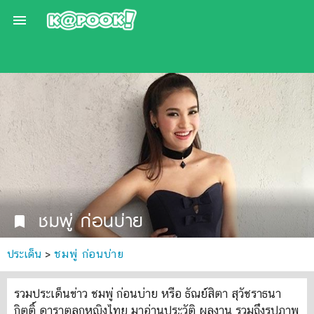

ชมพู่ ก่อนบ่าย
bookmark
ประเด็น
>
ชมพู่ ก่อนบ่าย
รวมประเด็นข่าว ชมพู่ ก่อนบ่าย หรือ ธัณย์สิตา สุวัชราธนา
กิตติ์ ดาราตลกหญิงไทย มาอ่านประวัติ ผลงาน รวมถึงรูปภาพ