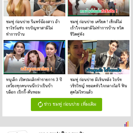
ชมพู่ ก่อนบ่าย รีแพร์น้องสาว อ้า
ชมพู่ ก่อนบ่าย เครียด ! เซ็กส์ไม่
ขาโชว์แซ่บ จบปัญหาสามีไม่
เร้าใจจนสามีไม่ทำการบ้าน หวิด
ทำการบ้าน
ชีวิตคู่พัง
หนูเล็ก เปิดปมเลิกทำรายการ 3 ปี
ชมพู่ ก่อนบ่าย มีเขินหลัง ไบร์ท
เหวี่ยงทุกคนจนนึกว่าเป็นบ้า
วชิรวิชญ์ หยอดหัวใจกลางไอจี ฟิน
บล็อก เป็กกี้-ต้นหอม
สุดไม่ไหวแล้ว
autorenew
ข่าว ชมพู่ ก่อนบ่าย เพิ่มเติม