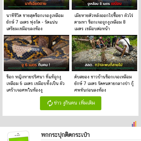
นาทีชีวิต ชายสุดช็อกเจองูเหลือม
เมียหายตัวหลังออกไปซื้อยา ผัวโร่
ยักษ์ 7 เมตร พุ่งกัด - รัดแน่น
ตามหา ช็อกเจอถูกงูเหลือม 8
เตรียมเขมือบลงท้อง
เมตร เขมือบต่อหน้า
ช็อก หญิงหายปริศนา ที่แท้ถูกงู
ดับสยอง ชาวบ้านช็อกเจอเหลือม
เหลือม 6 เมตร เขมือบทั้งเป็น ผัว
ยักษ์ 7 เมตร รัดคนตายกลางป่า กู้
เศร้าเจอศพในท้องงู
ศพทันก่อนลงท้อง
autorenew
ข่าว งูกินคน เพิ่มเติม
พกกระปุกติดกระเป๋า