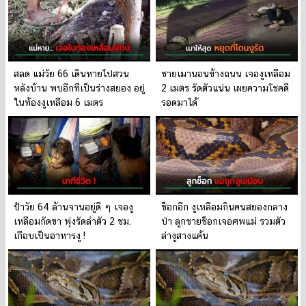
สลด แม่วัย 66 เดินหายไปสวน
ชายเมานอนข้างถนน เจองูเหลือม
หลังบ้าน พบอีกทีเป็นร่างสยอง อยู่
2 เมตร รัดตัวแน่น เผยความโชคดี
ในท้องงูเหลือม 6 เมตร
รอดมาได้
ป้าวัย 64 ล้านจานอยู่ดี ๆ เจองู
ช็อกอีก งูเหลือมกินคนสยองกลาง
เหลือมกัดขา พุ่งรัดลำตัว 2 ชม.
ป่า ลูกชายช็อกเจอศพแม่ รวมตัว
เกือบเป็นอาหารงู !
ล่างูสางแค้น