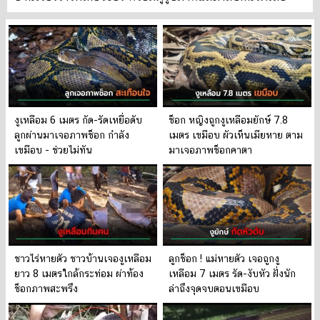
งูเหลือม 6 เมตร กัด-รัดเหยื่อดับ
ช็อก หญิงถูกงูเหลือมยักษ์ 7.8
ลูกผ่านมาเจอภาพช็อก กำลัง
เมตร เขมือบ ผัวเห็นเมียหาย ตาม
เขมือบ - ช่วยไม่ทัน
มาเจอภาพช็อกคาตา
ชาวไร่หายตัว ชาวบ้านเจองูเหลือม
ลูกช็อก ! แม่หายตัว เจอถูกงู
ยาว 8 เมตรใกล้กระท่อม ผ่าท้อง
เหลือม 7 เมตร รัด-งับหัว ฝั่งนัก
ช็อกภาพสะพรึง
ล่าถึงจุดจบตอนเขมือบ