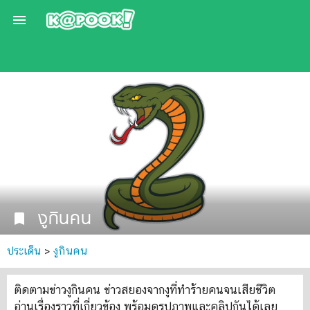

งูกินคน
bookmark
ประเด็น
>
งูกินคน
ติดตามข่าวงูกินคน ข่าวสยองจากงูที่ทำร้ายคนจนเสียชีวิต
อ่านเรื่องราวที่เกี่ยวข้อง พร้อมดูรูปภาพและคลิปกันได้เลย