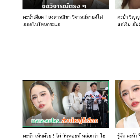
คะน้าเดือด ! สงสารณิชา วิจารณ์มายด์ไม่
คะน้า ริญญ
สลดในโหนกระแส
แก่เงิน ลั่
คะน้า เห็นด้วย ! ไผ่ วันพอยท์ หล่อกว่า ไฮ
รู้จัก คะน