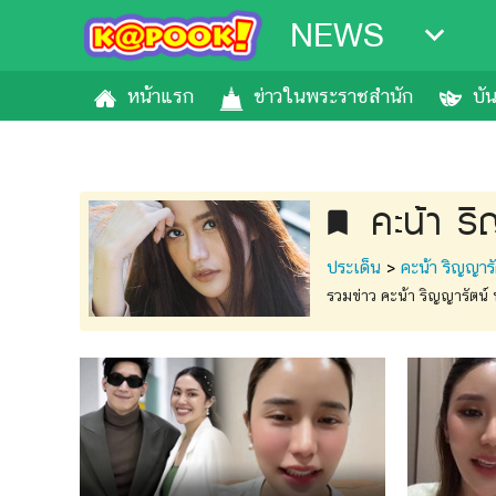
NEWS
หน้าแรก
ข่าวในพระราชสำนัก
บั
คะน้า ร
bookmark
ประเด็น
>
คะน้า ริญญารั
รวมข่าว คะน้า ริญญารัตน์