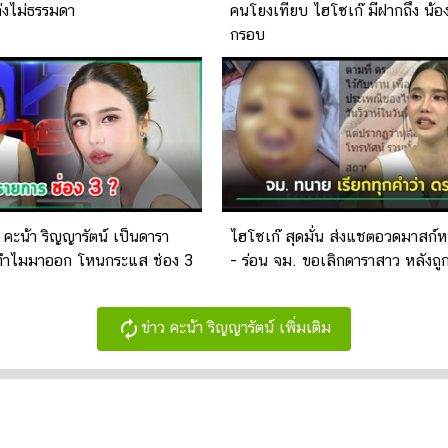
ก่งไม่ธรรมดา
คนโยงเทียบ ไฮโซเก๊ มีฝากถึง น้อ
กรอบ
 คะน้า ริญญารัตน์ เป็นดารา
ไฮโซเก๊ สุดมั่น ส่งแชตอวดมาสก์ห
่ทำไมมาออก โหนกระแส ช่อง 3
- ร่อน จม. ขอเลิกดาราสาว หลังถ
autorenew
ข่าว คะน้า ริญญารัตน์ เพิ่มเติม