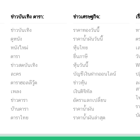
ข่าวบันเทิง ดารา:
ข่าวเศรษฐกิจ:
เร
ข่าวบันเทิง
ราคาทองวันนี้
ห
ดูหนัง
ราคาน้ำมันวันนี้
ต
หนังใหม่
หุ้นไทย
เล
ดารา
ยื่นภาษี
ว
ข่าวสดบันเทิง
หุ้นวันนี้
W
ละคร
บัญชีเงินฝากออนไลน์
ปฏ
ดาราฮอลลีวู้ด
ข่าวหุ้น
ลง
สว
เพลง
เงินดิจิทัล
ไ
ข่าวดารา
อัตราแลกเปลี่ยน
รา
บ้านดารา
ราคาน้ำมัน
บั
ดาราไทย
ราคาน้ำมันล่าสุด