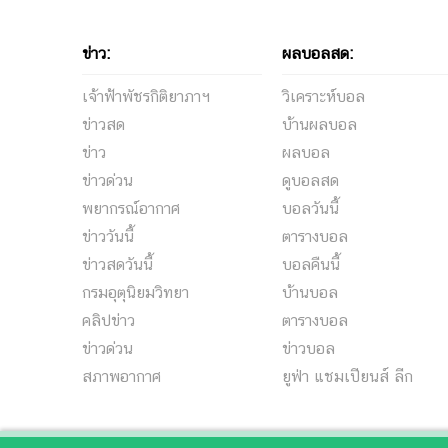
ข่าว:
ผลบอลสด:
เจ้าฟ้าพัชรกิติยาภาฯ
วิเคราะห์บอล
ข่าวสด
บ้านผลบอล
ข่าว
ผลบอล
ข่าวด่วน
ดูบอลสด
พยากรณ์อากาศ
บอลวันนี้
ข่าววันนี้
ตารางบอล
ข่าวสดวันนี้
บอลคืนนี้
กรมอุตุนิยมวิทยา
บ้านบอล
คลิปข่าว
ตารางบอล
ข่าวด่วน
ข่าวบอล
สภาพอากาศ
ยูฟ่า แชมเปียนส์ ลีก