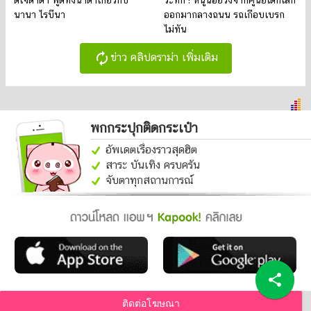
ดีเจดาด้า พูดทั้งน้ำตาเกี่ยวกับ
ระทึก ! หนูน้อยวิ่งจากศูนย์เด็กเล็ก
นานา ไรบีนา
ออกมากลางถนน รถเกือบเบรก
ไม่ทัน
autorenew
ข่าว คลิปดราม่า เพิ่มเติม
พกกระปุกติดกระเป๋า
อัพเดตเรื่องราวสุดฮิต
สาระ บันเทิง ครบครัน
จับตาทุกสถานการณ์
share
ติดต่อโฆษณา