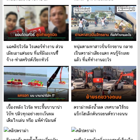
แฉคลิปไวรัล ไรเดอร์ทำงาน ส่วน
หนุ่มตามหาสาวปั่นจักรยาน กลาย
เมียเอาแต่นอน ที่แท้มีเอเจนซี่้
เป็นดราม่าเสียงแตก คนรู้จักเผย
จ้าง-ทำสคริปต์เรียกทัวร์
แล้ว ที่แท้ทำงานอะไร
เบื้องหลัง ไวรัล พระขึ้นบานาน่า
ดราม่าหลังน้ำลด เทศบาลใช้รถ
โบ้ท ปลิวทุกอย่างยกเว้นผม
แบ็กโฮเล็กดันรถยนต์ขวางถนน
เต็มใจเล่น หรือ แพ้คำนิมนต์