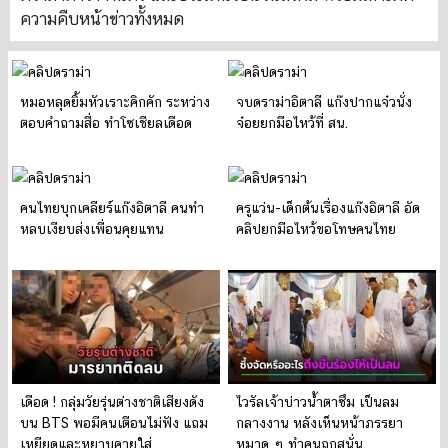
ความคืบหน้าข่าวทั้งหมด
หมอหลุดยิ้มหัวเราะคิกคัก ระหว่าง
จบดราม่าอิตาลี แก๊งปากแจ๋วนั่ง
ตอบคำถามสื่อ ทำโซเชียลเดือด
จ๋อยยกมือไหว้ที่ สน.
คนไทยบุกเคลียร์แก๊งอิตาลี คนทำ
ครูแว่น-เด็กต้นเรื่องแก๊งอิตาลี อัด
หลบเงียบส่งเพื่อนคุยแทน
คลิปยกมือไหว้ขอโทษคนไทย
เดือด ! กลุ่มวัยรุ่นต่างชาติเสียงดัง
ไวรัลเจ้าบ่าวน้ำตาซึม เป็นลม
บน BTS พอมีคนเตือนไม่ฟัง แถม
กลางงาน หลังเห็นหน้าภรรยา
เหยียดและหยาบคายใส่
หมาด ๆ ทำคนถกสนั่น