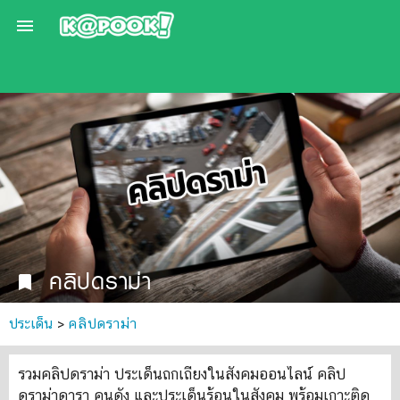

คลิปดราม่า
bookmark
ประเด็น
>
คลิปดราม่า
รวมคลิปดราม่า ประเด็นถกเถียงในสังคมออนไลน์ คลิป
ดราม่าดารา คนดัง และประเด็นร้อนในสังคม พร้อมเกาะติด