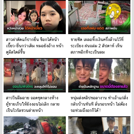
สาวผ่าตัดแก้ปากยื่น ช็อกได้หน้า
ชายซีด เผลอทิ้งเงินครึ่งล้านไว้ที่
เบี้ยว-ยื่นกว่าเดิม หมอยังอ้าง หน้า
ระเบียง ฝนถล่ม 2 สัปดาห์ เห็น
ดูมีสไตล์ขึ้น
สภาพอีกทีจะเป็นลม
สาววีนลืมอาย ถอดชุดกลางห้าง
หนุ่มส่งคลิปขอลางาน ทำเถ้าแก่สั่ง
ผู้ชายเก็บให้ยังงอนไม่เลิก กลาย
กลับบ้านทันที ลั่นรอบหน้า ไม่ต้อง
เป็นไวรัลชวนส่ายหน้า
รอท่วมถึงอกก็ได้ !