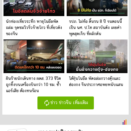
นักท่องเที่ยวระทึก พายุโนอึลพัด
รปภ. ไม่ท้อ ดิ้นรน 8 ปี จนตอนนี้
ถล่ม จุดชมวิวจิ่วจ้ายโกว ที่เที่ยวดัง
เป็น นศ. ป.โท สถาบันดัง เผยคำ
ของจีน
พูดสุดเจ็บ ที่ผลักดัน
ฝันร้ายนักเดินทาง ผดส. 373 ชีวิต
ไต้ฝุ่นโนอึล พัดถล่มกวางตุ้งและ
ถูกทิ้งบนเครื่องบินกว่า 10 ชม. ซ้ำ
ฮ่องกง จีนประกาศอพยพนับแสน
แอร์เสีย ต้องทนร้อน
autorenew
ข่าว ข่าวจีน เพิ่มเติม