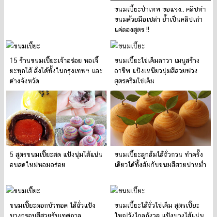
ขนมเปี๊ยะป๋าเทพ ขอแจง.. คลิปทำ
ขนมด้วยมือเปล่า ย้ำเป็นคลิปเก่า
แค่ลองสูตร !!
15 ร้านขนมเปี๊ยะเจ้าอร่อย หอเจี๊
ขนมเปี๊ยะไข่เค็มลาวา เมนูสร้าง
ยะทุกไส้ สั่งได้ทั้งในกรุงเทพฯ และ
อาชีพ แป้งเหนียวนุ่มสีสวยพ่วง
ต่างจังหวัด
สูตรครีมไข่เค็ม
5 สูตรขนมเปี๊ยะสด แป้งนุ่มไส้แน่น
ขนมเปี๊ยะลูกส้มไส้ถั่วกวน ทำครั้ง
อบสดใหม่หอมอร่อย
เดียวได้ทั้งส้มกับขนมสีสวยน่าหม่ำ
ขนมเปี๊ยะดอกบัวทอด ไส้ถั่วแป้ง
ขนมเปี๊ยะไส้ถั่วไข่เค็ม สูตรเปี๊ยะ
บางกรอบสีสวยรับเทศกาล
ใหญ่วังไกลกังวล แป้งบางไส้แน่น