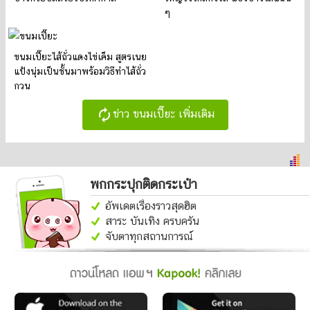
ๆ
ขนมเปี๊ยะไส้ถั่วแดงไข่เค็ม สูตรเนย
แป้งนุ่มเป็นชั้นมาพร้อมวิธีทำไส้ถั่ว
กวน
autorenew
ข่าว ขนมเปี๊ยะ เพิ่มเติม
พกกระปุกติดกระเป๋า
อัพเดตเรื่องราวสุดฮิต
สาระ บันเทิง ครบครัน
จับตาทุกสถานการณ์